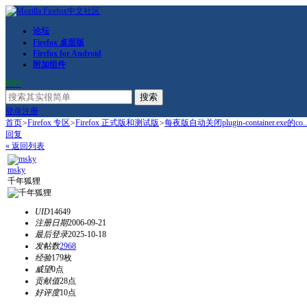
论坛
Firefox 桌面版
Firefox for Android
附加组件
RSS
搜索
登录
注册
首页
>
Firefox 专区
>
Firefox 正式版和测试版
>
每夜版自动关闭plugin-container.exe的co..
回复
« 返回列表
msky
千年狐狸
UID
14649
注册日期
2006-09-21
最后登录
2025-10-18
发帖数
2968
经验
179枚
威望
0点
贡献值
28点
好评度
10点