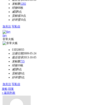
发帖数
1202
经验
68枚
威望
0点
贡献值
34点
好评度
10点
加关注
写私信
fiey
非常火狐
UID
28955
注册日期
2009-05-24
最后登录
2013-10-05
发帖数
735
经验
10枚
威望
0点
贡献值
0点
好评度
0点
加关注
写私信
发帖
回复
« 返回列表