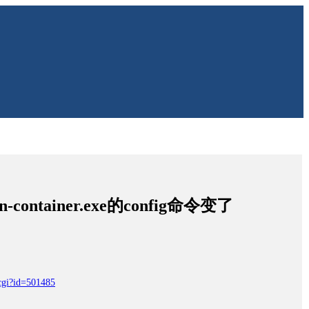
ontainer.exe的config命令变了
.cgi?id=501485