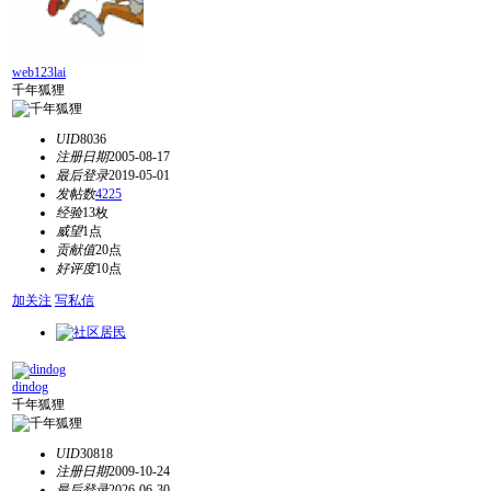
web123lai
千年狐狸
UID
8036
注册日期
2005-08-17
最后登录
2019-05-01
发帖数
4225
经验
13枚
威望
1点
贡献值
20点
好评度
10点
加关注
写私信
dindog
千年狐狸
UID
30818
注册日期
2009-10-24
最后登录
2026-06-30