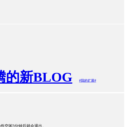
的新BLOG
#我的扩展#
件空闲3分钟后就会退出。