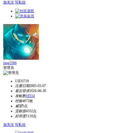
加关注
写私信
fang5566
管理员
UID
3719
注册日期
2005-03-07
最后登录
2026-06-30
发帖数
18514
经验
4872枚
威望
5点
贡献值
4332点
好评度
1118点
加关注
写私信