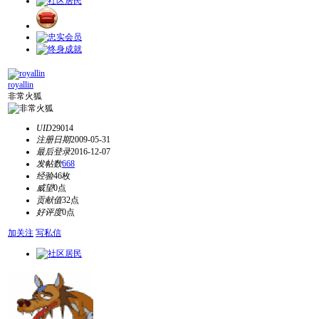
royallin
非常火狐
UID
29014
注册日期
2009-05-31
最后登录
2016-12-07
发帖数
668
经验
46枚
威望
0点
贡献值
32点
好评度
0点
加关注
写私信