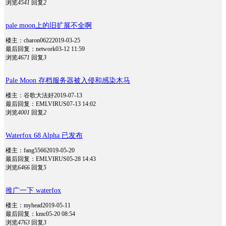
浏览
4541
回复
2
pale moon上的旧扩展不全啊
楼主：charon0622
2019-03-25
最后回复：network
03-12 11:59
浏览
4671
回复
3
Pale Moon 存档服务器被入侵和感染木马
楼主：谷歌大法好
2019-07-13
最后回复：EMLVIRUS
07-13 14:02
浏览
4001
回复
2
Waterfox 68 Alpha 已发布
楼主：fang5566
2019-05-20
最后回复：EMLVIRUS
05-28 14:43
浏览
6466
回复
5
推广一下 waterfox
楼主：myhead
2019-05-11
最后回复：kmc
05-20 08:54
浏览
4763
回复
3