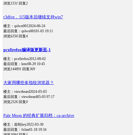
浏览
1531
回复
2
r3dfox，115版本后继续支持win7
楼主：qslwn001
2024-06-24
最后回复：qslwn001
01-05 19:11
浏览
6350
回复
4
pcxfirefox编译版更新至-1
楼主：pcxfirefox
2012-09-02
最后回复：kmc
08-29 10:45
浏览
144891
回复
369
大家用哪些多指纹浏览器？
楼主：viewtheard
2024-05-03
最后回复：viewtheard
05-03 07:17
浏览
2526
回复
0
Pale Moon 的经典扩展归档：ca-archive
楼主：齿轮key
2022-03-30
最后回复：fxfan
01-18 19:34
浏览
3094
回复
1