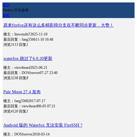
返回
Firefox 衍生版本
发帖
原来firefox还有这么多精彩得分支在不断同步更新，大赞！
楼主：linwenzhi7
2025-11-10
最后回复：fang5566
11-10 16:48
浏览
3113
回复
1
waterfox 跳过了6.0.20更新
楼主：viewtheard
2025-06-21
最后回复：DOSforever
07-27 23:40
浏览
3238
回复
8
Pale Moon 27.4 发布
楼主：fang5566
2017-07-17
最后回复：viewtheard
06-05 07:21
浏览
4120
回复
1
Android 版的 Waterfox 无法安装 FireSSH ?
楼主：DOSforever
2018-03-14