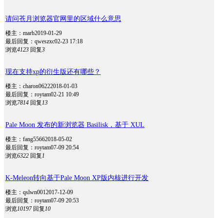
请问苍月浏览器官网里的区域什么意思
楼主：marb
2019-01-29
最后回复：qweszxc
02-23 17:18
浏览
4123
回复
3
现在支持xp的衍生版还有哪些？
楼主：charon0622
2018-01-03
最后回复：roytam
02-21 10:49
浏览
7814
回复
13
Pale Moon 发布的新浏览器 Basilisk，基于 XUL
楼主：fang5566
2018-05-02
最后回复：roytam
07-09 20:54
浏览
6322
回复
1
K-Meleon转向基于Pale Moon XP版内核进行开发
楼主：qslwn001
2017-12-09
最后回复：roytam
07-09 20:53
浏览
10197
回复
10