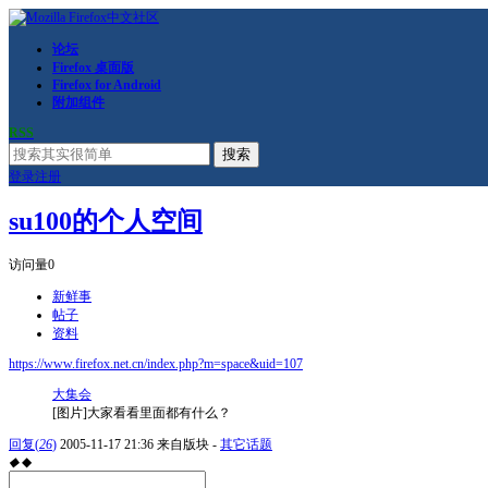
论坛
Firefox 桌面版
Firefox for Android
附加组件
RSS
搜索
登录
注册
su100的个人空间
访问量
0
新鲜事
帖子
资料
https://www.firefox.net.cn/index.php?m=space&uid=107
大集会
[图片]大家看看里面都有什么？
回复
(
26
)
2005-11-17 21:36
来自版块 -
其它话题
◆
◆