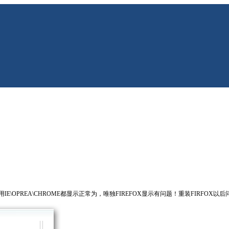
如下图，使用IE\OPREA\CHROME都显示正常为，唯独FIREFOX显示有问题！重装