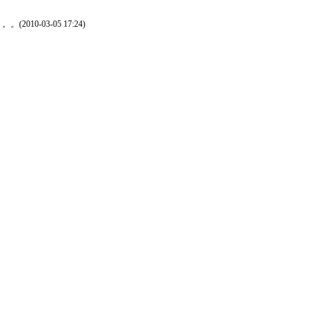
。。。
(2010-03-05 17:24)