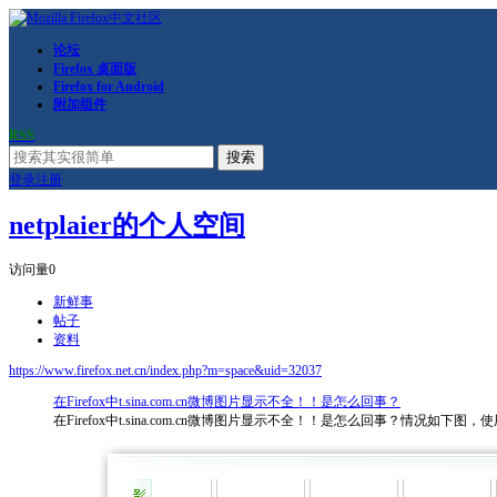
论坛
Firefox 桌面版
Firefox for Android
附加组件
RSS
搜索
登录
注册
netplaier的个人空间
访问量
0
新鲜事
帖子
资料
https://www.firefox.net.cn/index.php?m=space&uid=32037
在Firefox中t.sina.com.cn微博图片显示不全！！是怎么回事？
在Firefox中t.sina.com.cn微博图片显示不全！！是怎么回事？情况