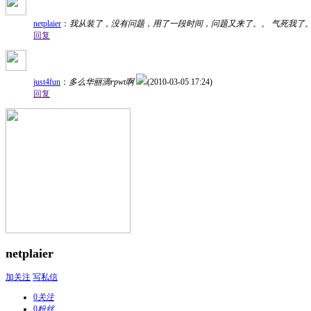
netplaier
：
我从装了，没有问题，用了一段时间，问题又来了。。 气死我了
回复
just4fun
：
多么华丽滴rpwt啊
(2010-03-05 17:24)
回复
netplaier
加关注
写私信
0
关注
0
粉丝