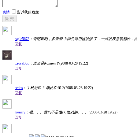
表情
告诉我的粉丝
提 交
eagle5678
：
杳吧查吧，多查些 中国公司用盗版惯 了，一点版权意识都没，
回复
CrossBud
：
难道是Konami？
(2008-03-28 19:22)
回复
ccbbs
：
手机游戏？ 华娱在线？
(2008-03-28 19:22)
回复
leonary
：
呃。。。我们不是做PC游戏的。。。
(2008-03-28 19:22)
回复