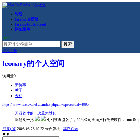
论坛
Firefox 桌面版
Firefox for Android
附加组件
RSS
搜索
登录
注册
leonary的个人空间
访问量
0
新鲜事
帖子
资料
https://www.firefox.net.cn/index.php?m=space&uid=4095
开源软件的一次重大胜利！！
标题党一把
刚刚被查盗版了，然后公司全面推行免费软件，linux啊openo
回复
(
10
)
2008-03-28 19:22
来自版块 -
其它话题
◆
◆