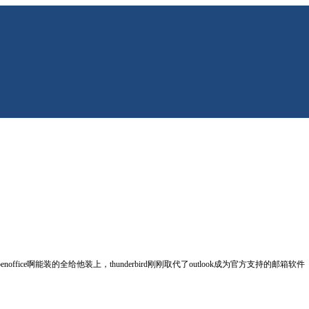
ffice啊能装的全给他装上，thunderbird刚刚取代了outlook成为官方支持的邮箱软件