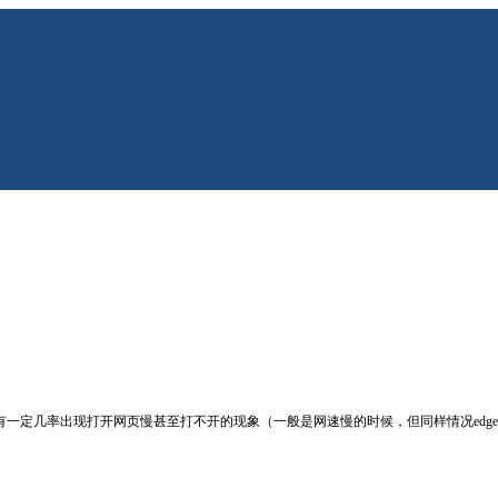
再打开，会有一定几率出现打开网页慢甚至打不开的现象（一般是网速慢的时候，但同样情况