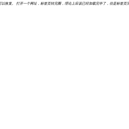
恢复。 打开一个网址，标签页转完圈，理论上应该已经加载完毕了，但是标签页完全是空