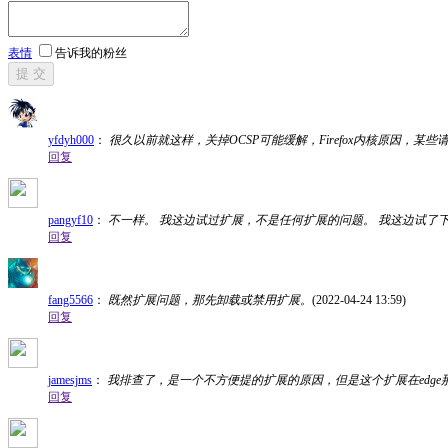
表情
告诉我的粉丝
提 交
yfdyh000
：
很久以前就这样，关掉OCSP可能缓解，Firefox内核原因，某
回复
pangyf10
：
不一样。 我这边试过扩展，不是任何扩展的问题。 我这边试了
回复
fang5566
：
既然扩展问题，那先卸载或禁用扩展。
(2022-04-24 13:59)
回复
jamesjms
：
我排查了，是一个不方便提的扩展的原因，但是这个扩展在edg
回复