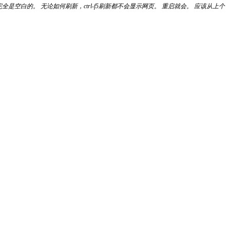
白的。 无论如何刷新，ctrl-f5刷新都不会显示网页。 重启就会。 应该从上个