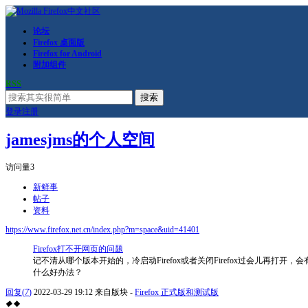
论坛
Firefox 桌面版
Firefox for Android
附加组件
RSS
搜索
登录
注册
jamesjms的个人空间
访问量
3
新鲜事
帖子
资料
https://www.firefox.net.cn/index.php?m=space&uid=41401
Firefox打不开网页的问题
记不清从哪个版本开始的，冷启动Firefox或者关闭Firefox过会儿
什么好办法？
回复
(
7
)
2022-03-29 19:12
来自版块 -
Firefox 正式版和测试版
◆
◆