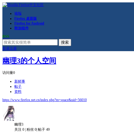
论坛
Firefox 桌面版
Firefox for Android
附加组件
RSS
搜索
登录
注册
幽理3的个人空间
访问量
0
新鲜事
帖子
资料
https://www.firefox.net.cn/index.php?m=space&uid=56010
幽理3
关注
0
|
粉丝
0
|
帖子
49