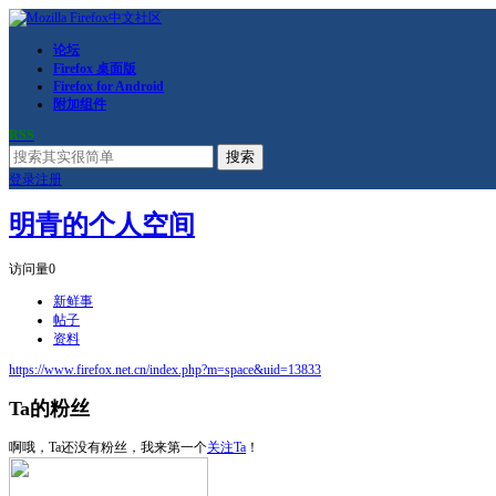
论坛
Firefox 桌面版
Firefox for Android
附加组件
RSS
搜索
登录
注册
明青的个人空间
访问量
0
新鲜事
帖子
资料
https://www.firefox.net.cn/index.php?m=space&uid=13833
Ta的粉丝
啊哦，Ta还没有粉丝，我来第一个
关注Ta
！