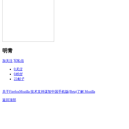
明青
加关注
写私信
0
关注
0
粉丝
22
帖子
关于Firefox
Mozilla 技术支持
谋智中国
手机版(Beta)
了解 Mozilla
返回顶部