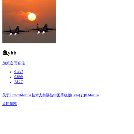
鱼yhb
加关注
写私信
0
关注
0
粉丝
2
帖子
关于Firefox
Mozilla 技术支持
谋智中国
手机版(Beta)
了解 Mozilla
返回顶部