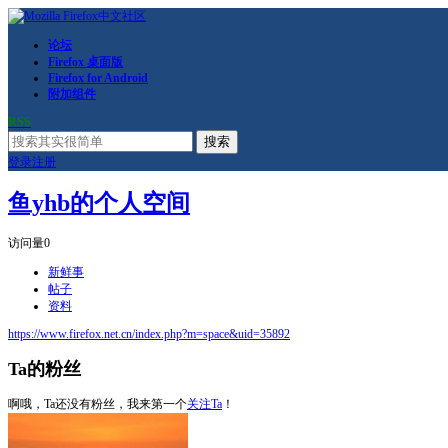
论坛
Firefox 桌面版
Firefox for Android
附加组件
RSS
搜索
登录
注册
鱼yhb的个人空间
访问量
0
新鲜事
帖子
资料
https://www.firefox.net.cn/index.php?m=space&uid=35892
Ta的粉丝
啊哦，Ta还没有粉丝，我来第一个
关注Ta
！