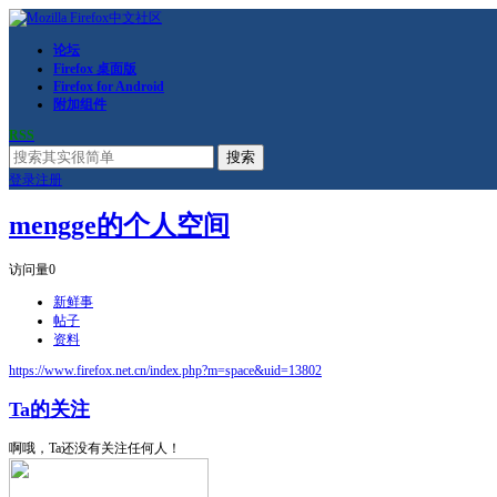
论坛
Firefox 桌面版
Firefox for Android
附加组件
RSS
搜索
登录
注册
mengge的个人空间
访问量
0
新鲜事
帖子
资料
https://www.firefox.net.cn/index.php?m=space&uid=13802
Ta的关注
啊哦，Ta还没有关注任何人！