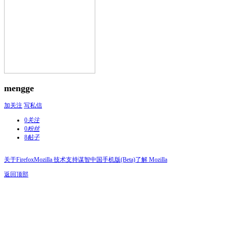
mengge
加关注
写私信
0
关注
0
粉丝
8
帖子
关于Firefox
Mozilla 技术支持
谋智中国
手机版(Beta)
了解 Mozilla
返回顶部