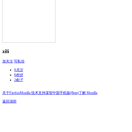
zili
加关注
写私信
0
关注
0
粉丝
2
帖子
关于Firefox
Mozilla 技术支持
谋智中国
手机版(Beta)
了解 Mozilla
返回顶部