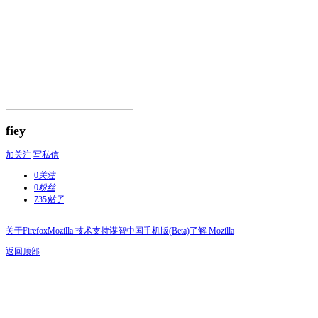
fiey
加关注
写私信
0
关注
0
粉丝
735
帖子
关于Firefox
Mozilla 技术支持
谋智中国
手机版(Beta)
了解 Mozilla
返回顶部