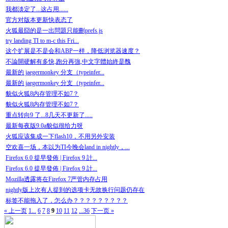
我都淡定了...这占用......
官方对版本更新快表态了
火狐最囧的是一出問題只能刪prefs.js
try landing TI to m-c this Fri...
这个扩展是不是会和ABP一样，降低浏览器速度？
不論開硬解有多快,跑分再強,中文字體始終是醜
最新的 jaegermonkey 分支（typeinfer...
最新的 jaegermonkey 分支（typeinfer...
貌似火狐8内存管理不如7？
貌似火狐8内存管理不如7？
重点转向9 了...8几天不更新了.....
最新每夜版9.0a貌似很给力呀
火狐应该集成一下flash10，不用另外安装
空欢喜一场，本以为TI今晚会land in nightly，...
Firefox 6.0 提早發佈 | Firefox 9 計...
Firefox 6.0 提早發佈 | Firefox 9 計...
Mozilla透露将在Firefox 7严管内存占用
nightly版上次有人提到的选项卡无故换行问题仍存在
标签不能拖入了，怎么办？？？？？？？？？
« 上一页
1...
6
7
8
9
10
11
12
...36
下一页 »