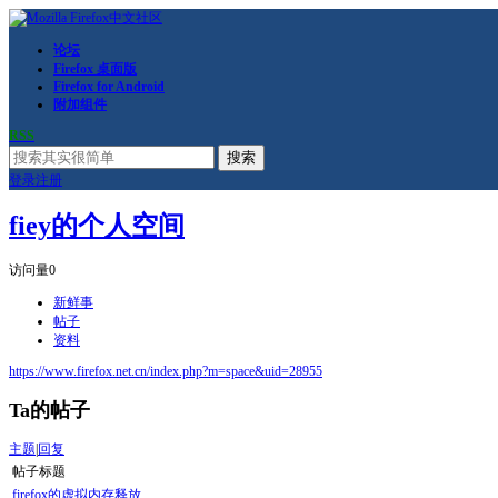
论坛
Firefox 桌面版
Firefox for Android
附加组件
RSS
搜索
登录
注册
fiey的个人空间
访问量
0
新鲜事
帖子
资料
https://www.firefox.net.cn/index.php?m=space&uid=28955
Ta的帖子
主题
|
回复
帖子标题
firefox的虚拟内存释放