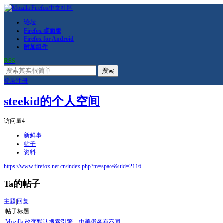
论坛
Firefox 桌面版
Firefox for Android
附加组件
RSS
搜索
登录
注册
steekid的个人空间
访问量
4
新鲜事
帖子
资料
https://www.firefox.net.cn/index.php?m=space&uid=2116
Ta的帖子
主题
|
回复
帖子标题
Mozilla 改变默认搜索引擎，中美俄各有不同