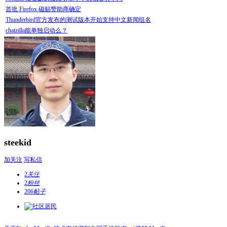
首批 Firefox 磁贴赞助商确定
Thunderbird官方发布的测试版本开始支持中文新闻组名
chatzilla能单独启动么？
steekid
加关注
写私信
2
关注
2
粉丝
206
帖子