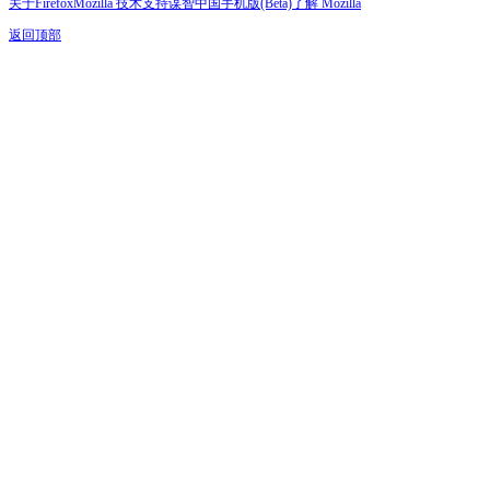
关于Firefox
Mozilla 技术支持
谋智中国
手机版(Beta)
了解 Mozilla
返回顶部