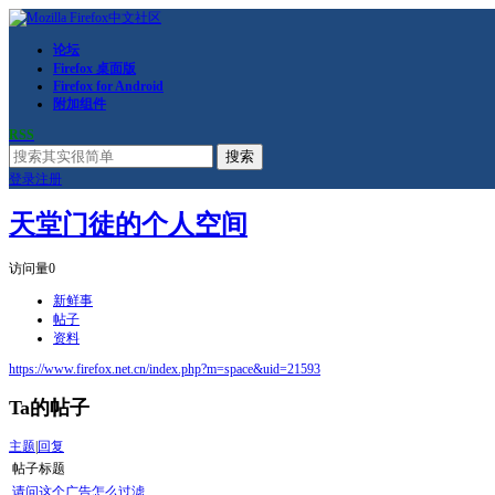
论坛
Firefox 桌面版
Firefox for Android
附加组件
RSS
搜索
登录
注册
天堂门徒的个人空间
访问量
0
新鲜事
帖子
资料
https://www.firefox.net.cn/index.php?m=space&uid=21593
Ta的帖子
主题
|
回复
帖子标题
请问这个广告怎么过滤