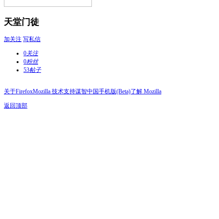
天堂门徒
加关注
写私信
0
关注
0
粉丝
53
帖子
关于Firefox
Mozilla 技术支持
谋智中国
手机版(Beta)
了解 Mozilla
返回顶部