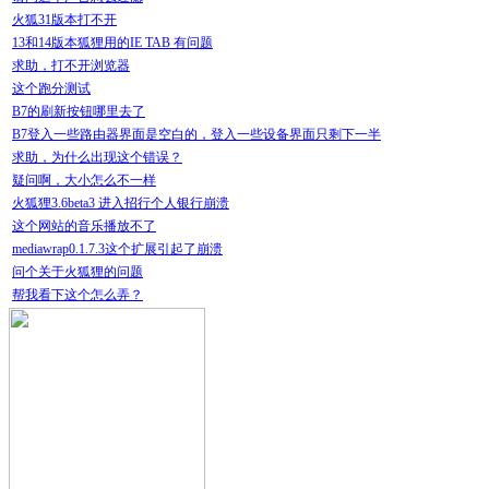
火狐31版本打不开
13和14版本狐狸用的IE TAB 有问题
求助，打不开浏览器
这个跑分测试
B7的刷新按钮哪里去了
B7登入一些路由器界面是空白的，登入一些设备界面只剩下一半
求助，为什么出现这个错误？
疑问啊，大小怎么不一样
火狐狸3.6beta3 进入招行个人银行崩溃
这个网站的音乐播放不了
mediawrap0.1.7.3这个扩展引起了崩溃
问个关于火狐狸的问题
帮我看下这个怎么弄？