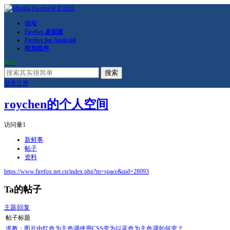
论坛
Firefox 桌面版
Firefox for Android
附加组件
RSS
搜索
登录
注册
roychen的个人空间
访问量
1
新鲜事
帖子
资料
https://www.firefox.net.cn/index.php?m=space&uid=28093
Ta的帖子
主题
|
回复
帖子标题
求教：图片由红色为主色调使用CSS变为以蓝色为主色调如何变？