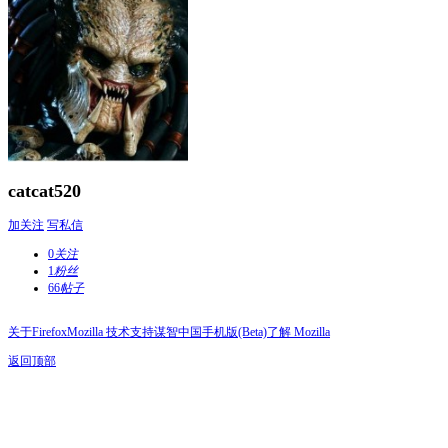
catcat520
加关注
写私信
0
关注
1
粉丝
66
帖子
关于Firefox
Mozilla 技术支持
谋智中国
手机版(Beta)
了解 Mozilla
返回顶部