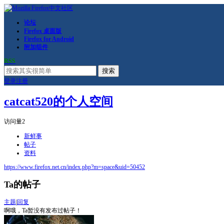
论坛
Firefox 桌面版
Firefox for Android
附加组件
RSS
搜索
登录
注册
catcat520的个人空间
访问量
2
新鲜事
帖子
资料
https://www.firefox.net.cn/index.php?m=space&uid=50452
Ta的帖子
主题
|
回复
啊哦，Ta暂没有发布过帖子！