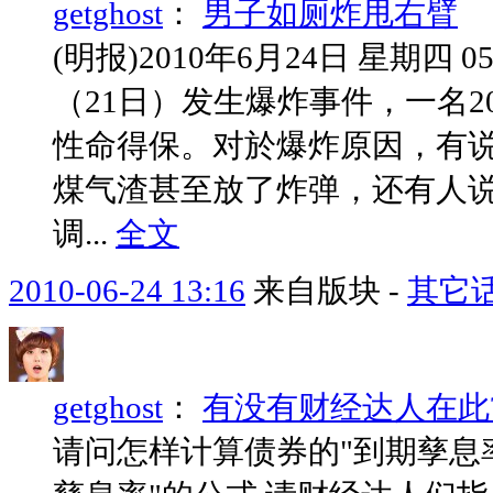
getghost
：
男子如厕炸甩右臂
(明报)2010年6月24日 星期
（21日）发生爆炸事件，一名
性命得保。对於爆炸原因，有说
煤气渣甚至放了炸弹，还有人
调...
全文
2010-06-24 13:16
来自版块 -
其它
getghost
：
有没有财经达人在此
请问怎样计算债券的"到期孳息率"