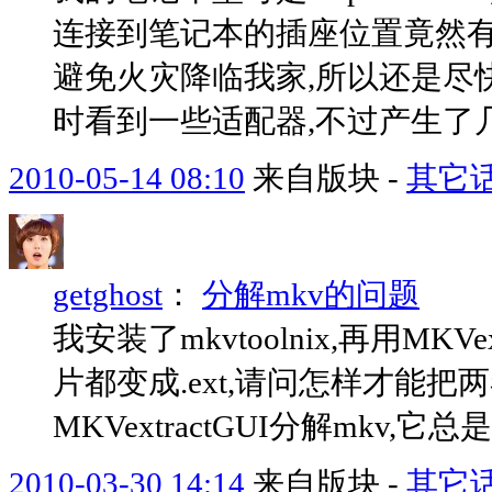
连接到笔记本的插座位置竟然有
避免火灾降临我家,所以还是尽快
时看到一些适配器,不过产生了几个
2010-05-14 08:10
来自版块 -
其它
getghost
：
分解mkv的问题
我安装了mkvtoolnix,再用MK
片都变成.ext,请问怎样才能把
MKVextractGUI分解mkv,它总是表示"m
2010-03-30 14:14
来自版块 -
其它