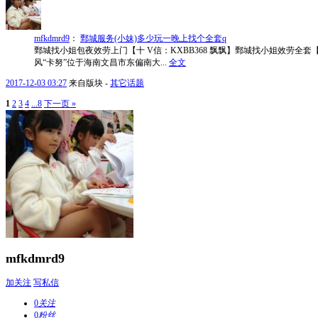
mfkdmrd9
：
鄄城服务(小妹)多少玩一晚上找个全套q
鄄城找小姐包夜效劳上门【十 V信：KXBB368 飘飘】鄄城找小姐效劳全套【
风“卡努”位于海南文昌市东偏南大...
全文
2017-12-03 03:27
来自版块 -
其它话题
1
2
3
4
...8
下一页 »
mfkdmrd9
加关注
写私信
0
关注
0
粉丝