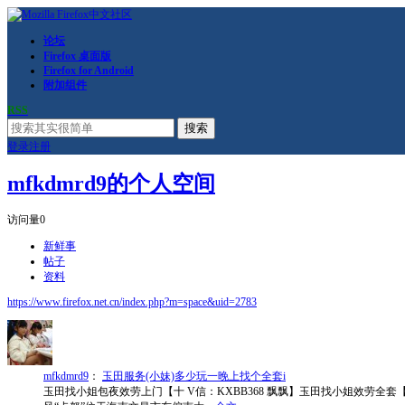
论坛
Firefox 桌面版
Firefox for Android
附加组件
RSS
搜索
登录
注册
mfkdmrd9的个人空间
访问量
0
新鲜事
帖子
资料
https://www.firefox.net.cn/index.php?m=space&uid=2783
mfkdmrd9
：
玉田服务(小妹)多少玩一晚上找个全套i
玉田找小姐包夜效劳上门【十 V信：KXBB368 飘飘】玉田找小姐效劳全套【