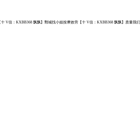
十 V信：KXBB368 飘飘】鄄城找小姐按摩效劳【十 V信：KXBB368 飘飘】