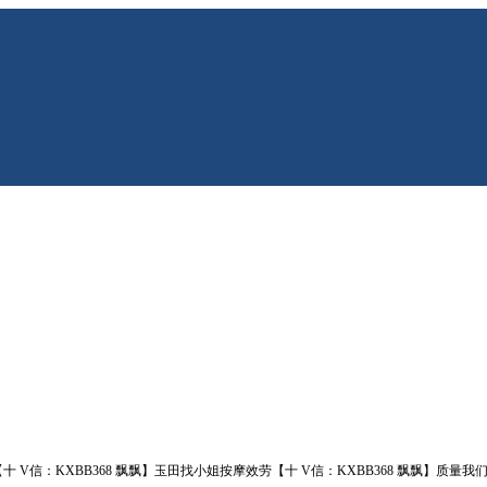
十 V信：KXBB368 飘飘】玉田找小姐按摩效劳【十 V信：KXBB368 飘飘】