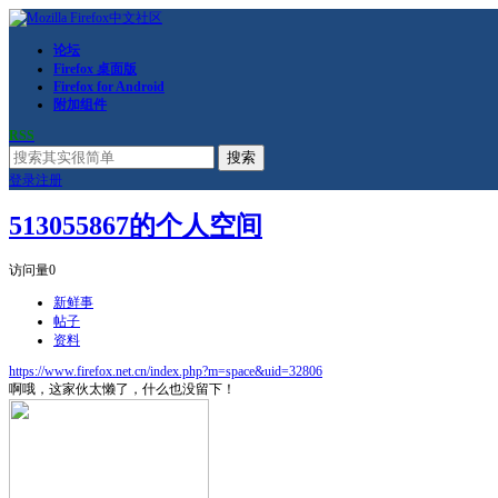
论坛
Firefox 桌面版
Firefox for Android
附加组件
RSS
搜索
登录
注册
513055867的个人空间
访问量
0
新鲜事
帖子
资料
https://www.firefox.net.cn/index.php?m=space&uid=32806
啊哦，这家伙太懒了，什么也没留下！