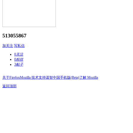
513055867
加关注
写私信
0
关注
0
粉丝
3
帖子
关于Firefox
Mozilla 技术支持
谋智中国
手机版(Beta)
了解 Mozilla
返回顶部