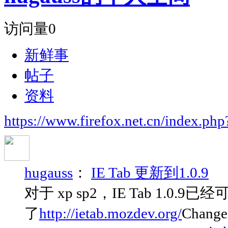
访问量
0
新鲜事
帖子
资料
https://www.firefox.net.cn/index.p
hugauss
：
IE Tab 更新到1.0.9
对于 xp sp2，IE Tab 1
了
http://ietab.mozdev.org/
Change 