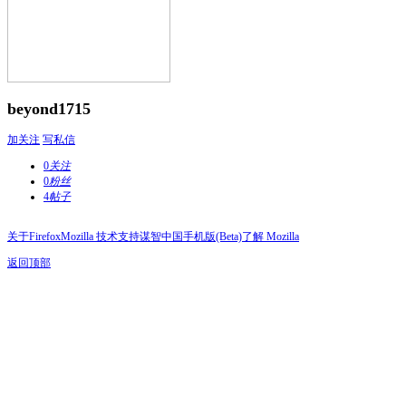
beyond1715
加关注
写私信
0
关注
0
粉丝
4
帖子
关于Firefox
Mozilla 技术支持
谋智中国
手机版(Beta)
了解 Mozilla
返回顶部