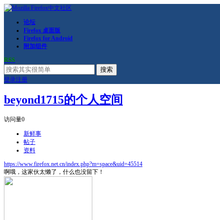
论坛
Firefox 桌面版
Firefox for Android
附加组件
RSS
搜索
登录
注册
beyond1715的个人空间
访问量
0
新鲜事
帖子
资料
https://www.firefox.net.cn/index.php?m=space&uid=45514
啊哦，这家伙太懒了，什么也没留下！