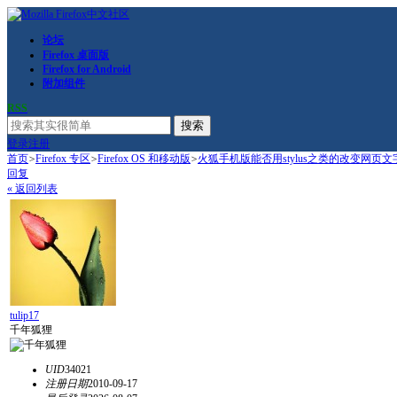
论坛
Firefox 桌面版
Firefox for Android
附加组件
RSS
搜索
登录
注册
首页
>
Firefox 专区
>
Firefox OS 和移动版
>
火狐手机版能否用stylus之类的改变网页
回复
« 返回列表
tulip17
千年狐狸
UID
34021
注册日期
2010-09-17