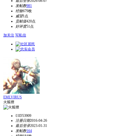
最后登录
2026-08-07
发帖数
981
经验
679枚
威望
1点
贡献值
420点
好评度
51点
加关注
写私信
EMLVIRUS
火狐狸
UID
53909
注册日期
2016-04-26
最后登录
2023-01-31
发帖数
164