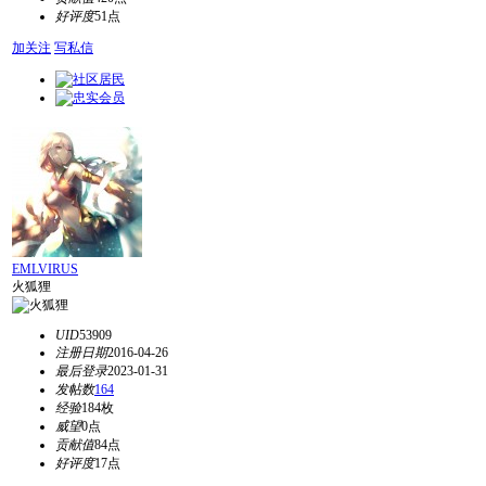
好评度
51点
加关注
写私信
EMLVIRUS
火狐狸
UID
53909
注册日期
2016-04-26
最后登录
2023-01-31
发帖数
164
经验
184枚
威望
0点
贡献值
84点
好评度
17点