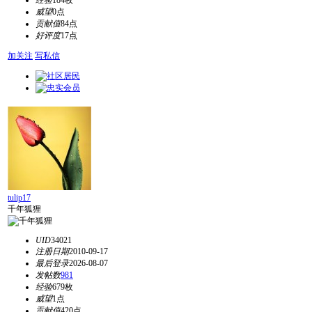
经验
184枚
威望
0点
贡献值
84点
好评度
17点
加关注
写私信
tulip17
千年狐狸
UID
34021
注册日期
2010-09-17
最后登录
2026-08-07
发帖数
981
经验
679枚
威望
1点
贡献值
420点