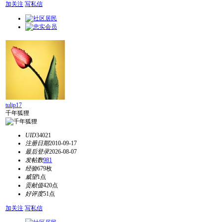
加关注
写私信
tulip17
千年狐狸
UID
34021
注册日期
2010-09-17
最后登录
2026-08-07
发帖数
981
经验
679枚
威望
1点
贡献值
420点
好评度
51点
加关注
写私信