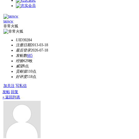
taoww
非常火狐
UID
39284
注册日期
2013-03-18
最后登录
2026-07-18
发帖数
685
经验
629枚
威望
0点
贡献值
110点
好评度
118点
加关注
写私信
发帖
回复
« 返回列表