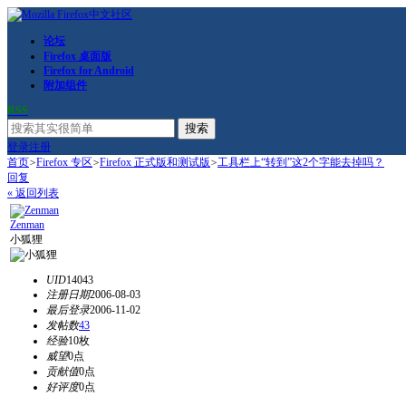
论坛
Firefox 桌面版
Firefox for Android
附加组件
RSS
搜索
登录
注册
首页
>
Firefox 专区
>
Firefox 正式版和测试版
>
工具栏上“转到”这2个字能去掉吗？
回复
« 返回列表
Zenman
小狐狸
UID
14043
注册日期
2006-08-03
最后登录
2006-11-02
发帖数
43
经验
10枚
威望
0点
贡献值
0点
好评度
0点