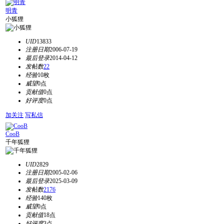
明青
小狐狸
UID
13833
注册日期
2006-07-19
最后登录
2014-04-12
发帖数
22
经验
10枚
威望
0点
贡献值
0点
好评度
0点
加关注
写私信
CooB
千年狐狸
UID
2829
注册日期
2005-02-06
最后登录
2025-03-09
发帖数
2176
经验
140枚
威望
0点
贡献值
18点
好评度
3点