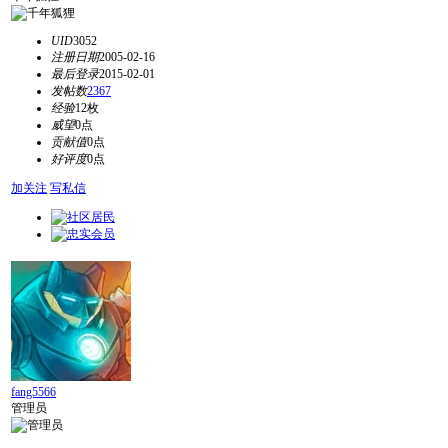
UID
3052
注册日期
2005-02-16
最后登录
2015-02-01
发帖数
2367
经验
12枚
威望
0点
贡献值
0点
好评度
0点
加关注
写私信
fang5566
管理员