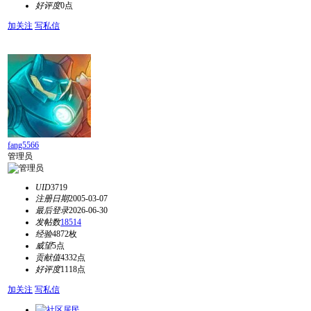
好评度
0点
加关注
写私信
fang5566
管理员
UID
3719
注册日期
2005-03-07
最后登录
2026-06-30
发帖数
18514
经验
4872枚
威望
5点
贡献值
4332点
好评度
1118点
加关注
写私信