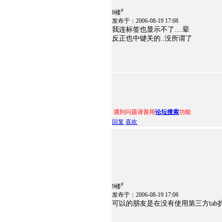
#
8楼
发布于：2006-08-19 17:08
我连标签也显示不了....晕
反正也中键关的..没所谓了
遇到问题请善用
论坛搜索
功能
回复
喜欢
#
9楼
发布于：2006-08-19 17:08
可以的朋友是在没有使用第三方tab