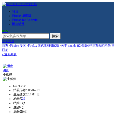
论坛
Firefox 桌面版
Firefox for Android
附加组件
RSS
搜索
登录
注册
首页
>
Firefox 专区
>
Firefox 正式版和测试版
>
关于 nightly ff2.0b2的标签页关闭问题(已
回复
« 返回列表
明青
小狐狸
UID
13833
注册日期
2006-07-19
最后登录
2014-04-12
发帖数
22
经验
10枚
威望
0点
贡献值
0点