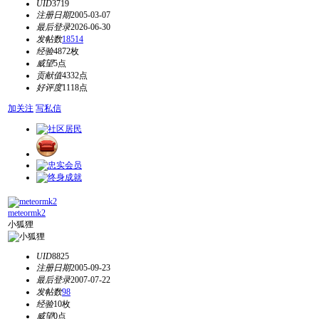
UID
3719
注册日期
2005-03-07
最后登录
2026-06-30
发帖数
18514
经验
4872枚
威望
5点
贡献值
4332点
好评度
1118点
加关注
写私信
meteormk2
小狐狸
UID
8825
注册日期
2005-09-23
最后登录
2007-07-22
发帖数
98
经验
10枚
威望
0点