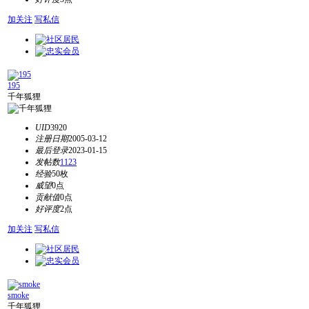
加关注
写私信
195
千年狐狸
UID
3920
注册日期
2005-03-12
最后登录
2023-01-15
发帖数
1123
经验
50枚
威望
0点
贡献值
0点
好评度
2点
加关注
写私信
smoke
千年狐狸