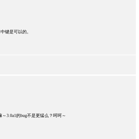
标中键是可以的。
的嘛～3.0a1的bug不是更猛么？呵呵～