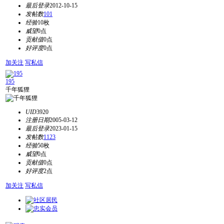
最后登录
2012-10-15
发帖数
101
经验
10枚
威望
0点
贡献值
0点
好评度
0点
加关注
写私信
195
千年狐狸
UID
3920
注册日期
2005-03-12
最后登录
2023-01-15
发帖数
1123
经验
50枚
威望
0点
贡献值
0点
好评度
2点
加关注
写私信