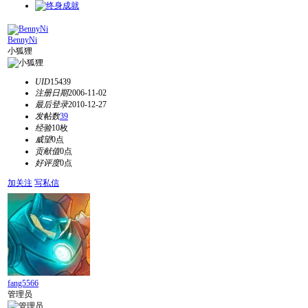
BennyNi
小狐狸
UID
15439
注册日期
2006-11-02
最后登录
2010-12-27
发帖数
39
经验
10枚
威望
0点
贡献值
0点
好评度
0点
加关注
写私信
fang5566
管理员