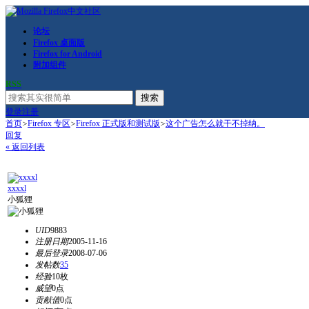
论坛
Firefox 桌面版
Firefox for Android
附加组件
RSS
搜索
登录
注册
首页
>
Firefox 专区
>
Firefox 正式版和测试版
>
这个广告怎么就干不掉纳。
回复
« 返回列表
xxxxl
小狐狸
UID
9883
注册日期
2005-11-16
最后登录
2008-07-06
发帖数
35
经验
10枚
威望
0点
贡献值
0点