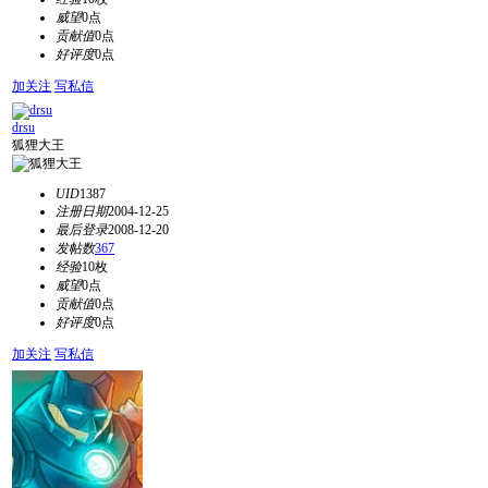
威望
0点
贡献值
0点
好评度
0点
加关注
写私信
drsu
狐狸大王
UID
1387
注册日期
2004-12-25
最后登录
2008-12-20
发帖数
367
经验
10枚
威望
0点
贡献值
0点
好评度
0点
加关注
写私信