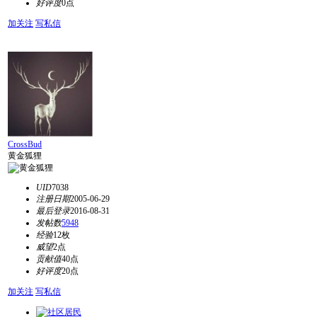
好评度
0点
加关注
写私信
CrossBud
黄金狐狸
UID
7038
注册日期
2005-06-29
最后登录
2016-08-31
发帖数
5948
经验
12枚
威望
2点
贡献值
40点
好评度
20点
加关注
写私信