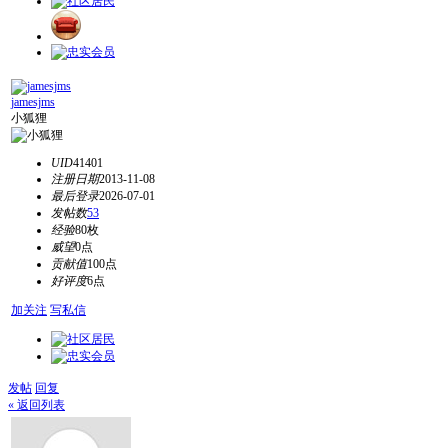
jamesjms
小狐狸
UID
41401
注册日期
2013-11-08
最后登录
2026-07-01
发帖数
53
经验
80枚
威望
0点
贡献值
100点
好评度
6点
加关注
写私信
发帖
回复
« 返回列表