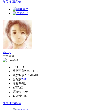
加关注
写私信
alanfly
千年狐狸
UID
31035
注册日期
2009-11-10
最后登录
2026-07-01
发帖数
2784
经验
596枚
威望
1点
贡献值
132点
好评度
108点
加关注
写私信