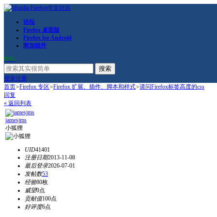
论坛
Firefox 桌面版
Firefox for Android
附加组件
RSS
搜索
登录
注册
首页
>
Firefox 专区
>
Firefox 扩展、插件、脚本和样式
>
请问Firefox标签高度的css
回复
« 返回列表
jamesjms
小狐狸
UID
41401
注册日期
2013-11-08
最后登录
2026-07-01
发帖数
53
经验
80枚
威望
0点
贡献值
100点
好评度
6点