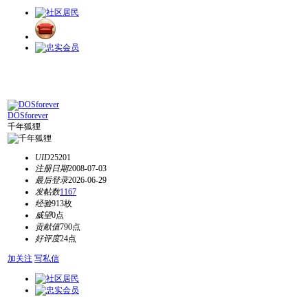
DOSforever
千年狐狸
UID
25201
注册日期
2008-07-03
最后登录
2026-06-29
发帖数
1167
经验
913枚
威望
0点
贡献值
790点
好评度
24点
加关注
写私信