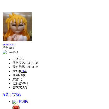
viewtheard
千年狐狸
UID
2383
注册日期
2005-01-20
最后登录
2026-08-09
发帖数
2147
经验
668枚
威望
1点
贡献值
540点
好评度
27点
加关注
写私信