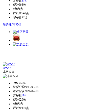
发帖数
2147
经验
668枚
威望
1点
贡献值
540点
好评度
27点
加关注
写私信
taoww
非常火狐
UID
39284
注册日期
2013-03-18
最后登录
2026-07-18
发帖数
685
经验
629枚
威望
0点
贡献值
110点