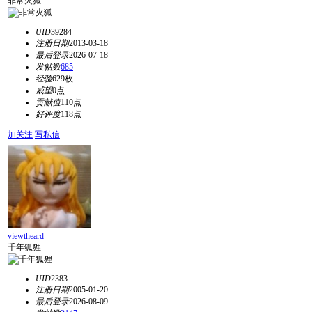
非常火狐
UID
39284
注册日期
2013-03-18
最后登录
2026-07-18
发帖数
685
经验
629枚
威望
0点
贡献值
110点
好评度
118点
加关注
写私信
viewtheard
千年狐狸
UID
2383
注册日期
2005-01-20
最后登录
2026-08-09