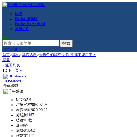
论坛
Firefox 桌面版
Firefox for Android
附加组件
RSS
搜索
登录
注册
首页
>
其他
>
其它话题
>
最近你们是不是 DoH 都不能用了？
回复
« 返回列表
1
2
下一页 »
DOSforever
千年狐狸
UID
25201
注册日期
2008-07-03
最后登录
2026-06-29
发帖数
1167
经验
913枚
威望
0点
贡献值
790点
好评度
24点