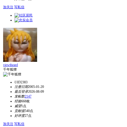
加关注
写私信
viewtheard
千年狐狸
UID
2383
注册日期
2005-01-20
最后登录
2026-08-09
发帖数
2147
经验
668枚
威望
1点
贡献值
540点
好评度
27点
加关注
写私信