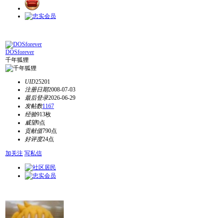
DOSforever
千年狐狸
UID
25201
注册日期
2008-07-03
最后登录
2026-06-29
发帖数
1167
经验
913枚
威望
0点
贡献值
790点
好评度
24点
加关注
写私信