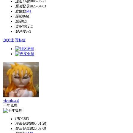
注册日期
2005-05-21
最后登录
2026-04-03
发帖数
641
经验
86枚
威望
0点
贡献值
12点
好评度
3点
加关注
写私信
viewtheard
千年狐狸
UID
2383
注册日期
2005-01-20
最后登录
2026-08-09