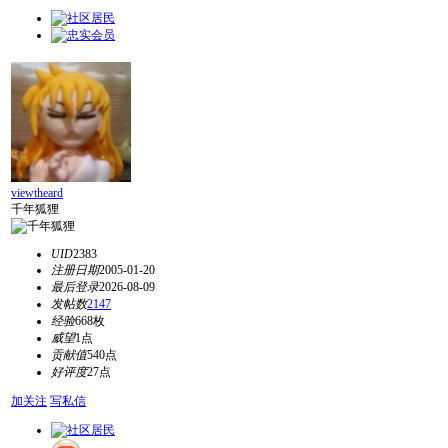
viewtheard
千年狐狸
UID
2383
注册日期
2005-01-20
最后登录
2026-08-09
发帖数
2147
经验
668枚
威望
1点
贡献值
540点
好评度
27点
加关注
写私信