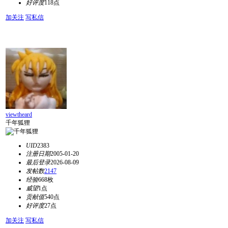
好评度
118点
加关注
写私信
viewtheard
千年狐狸
UID
2383
注册日期
2005-01-20
最后登录
2026-08-09
发帖数
2147
经验
668枚
威望
1点
贡献值
540点
好评度
27点
加关注
写私信