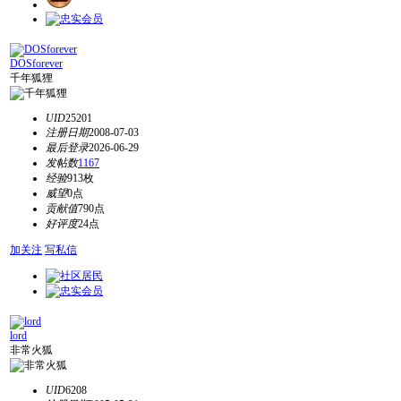
DOSforever
千年狐狸
UID
25201
注册日期
2008-07-03
最后登录
2026-06-29
发帖数
1167
经验
913枚
威望
0点
贡献值
790点
好评度
24点
加关注
写私信
lord
非常火狐
UID
6208