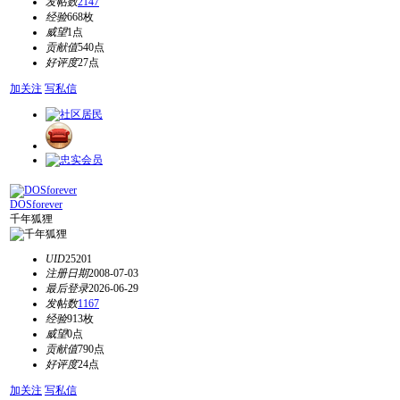
发帖数
2147
经验
668枚
威望
1点
贡献值
540点
好评度
27点
加关注
写私信
DOSforever
千年狐狸
UID
25201
注册日期
2008-07-03
最后登录
2026-06-29
发帖数
1167
经验
913枚
威望
0点
贡献值
790点
好评度
24点
加关注
写私信