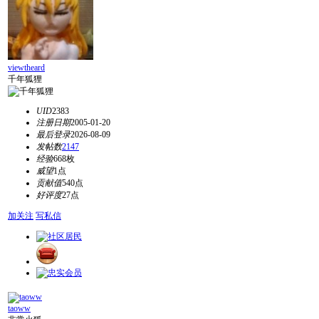
viewtheard
千年狐狸
UID
2383
注册日期
2005-01-20
最后登录
2026-08-09
发帖数
2147
经验
668枚
威望
1点
贡献值
540点
好评度
27点
加关注
写私信
taoww