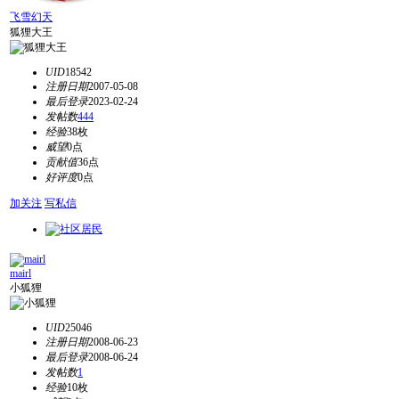
飞雪幻天
狐狸大王
UID
18542
注册日期
2007-05-08
最后登录
2023-02-24
发帖数
444
经验
38枚
威望
0点
贡献值
36点
好评度
0点
加关注
写私信
mairl
小狐狸
UID
25046
注册日期
2008-06-23
最后登录
2008-06-24
发帖数
1
经验
10枚