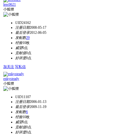
leec0621
小狐狸
UID
24162
注册日期
2008-05-17
最后登录
2012-06-05
发帖数
29
经验
10枚
威望
0点
贡献值
0点
好评度
0点
加关注
写私信
enkysteady
小狐狸
UID
11107
注册日期
2006-01-13
最后登录
2009-11-19
发帖数
6
经验
10枚
威望
0点
贡献值
0点
好评度
0点