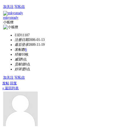
加关注
写私信
enkysteady
小狐狸
UID
11107
注册日期
2006-01-13
最后登录
2009-11-19
发帖数
6
经验
10枚
威望
0点
贡献值
0点
好评度
0点
加关注
写私信
发帖
回复
« 返回列表