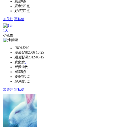
威望
0点
贡献值
0点
好评度
0点
加关注
写私信
1天
小狐狸
UID
15210
注册日期
2006-10-25
最后登录
2012-06-15
发帖数
9
经验
10枚
威望
0点
贡献值
0点
好评度
0点
加关注
写私信