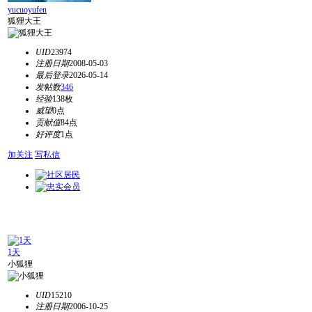
yucuoyufen
狐狸大王
UID
23974
注册日期
2008-05-03
最后登录
2026-05-14
发帖数
346
经验
138枚
威望
0点
贡献值
84点
好评度
1点
加关注
写私信
1天
小狐狸
UID
15210
注册日期
2006-10-25