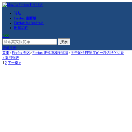
论坛
Firefox 桌面版
Firefox for Android
附加组件
RSS
搜索
登录
注册
首页
>
Firefox 专区
>
Firefox 正式版和测试版
>
关于加快FF速度的一种方法的讨论
« 返回列表
1
2
下一页 »