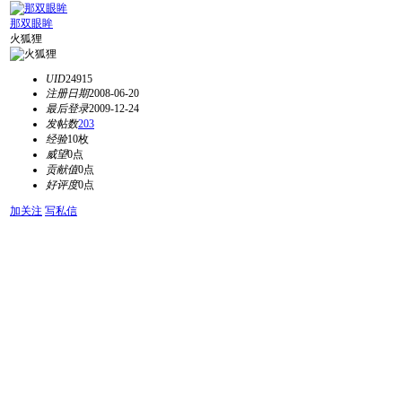
那双眼眸
火狐狸
UID
24915
注册日期
2008-06-20
最后登录
2009-12-24
发帖数
203
经验
10枚
威望
0点
贡献值
0点
好评度
0点
加关注
写私信