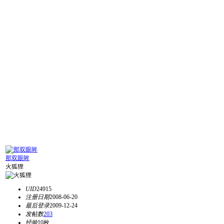
那双眼眸
火狐狸
UID
24915
注册日期
2008-06-20
最后登录
2009-12-24
发帖数
203
经验
10枚