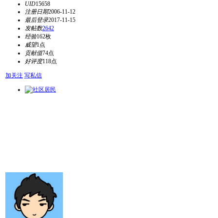
UID
15658
注册日期
2006-11-12
最后登录
2017-11-15
发帖数
2642
经验
162枚
威望
1点
贡献值
74点
好评度
118点
加关注
写私信