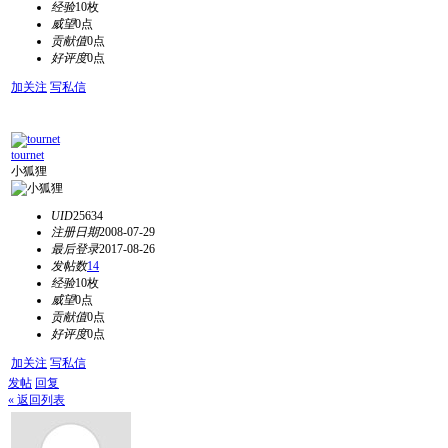
经验
10枚
威望
0点
贡献值
0点
好评度
0点
加关注
写私信
tournet
小狐狸
UID
25634
注册日期
2008-07-29
最后登录
2017-08-26
发帖数
14
经验
10枚
威望
0点
贡献值
0点
好评度
0点
加关注
写私信
发帖
回复
« 返回列表