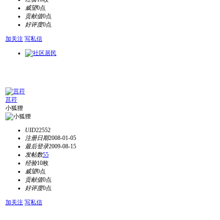
威望
0点
贡献值
0点
好评度
0点
加关注
写私信
莒荇
小狐狸
UID
22552
注册日期
2008-01-05
最后登录
2009-08-15
发帖数
55
经验
10枚
威望
0点
贡献值
0点
好评度
0点
加关注
写私信