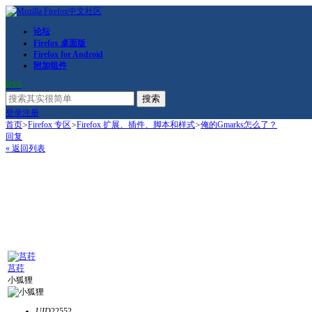
论坛
Firefox 桌面版
Firefox for Android
附加组件
RSS
搜索
登录
注册
首页
>
Firefox 专区
>
Firefox 扩展、插件、脚本和样式
>
俺的Gmarks怎么了？
回复
« 返回列表
莒荇
小狐狸
UID
22552