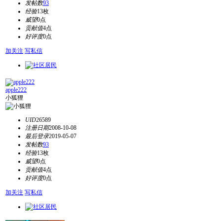
发帖数
93
经验
13枚
威望
0点
贡献值
4点
好评度
0点
加关注
写私信
apple222
小狐狸
UID
26589
注册日期
2008-10-08
最后登录
2019-05-07
发帖数
93
经验
13枚
威望
0点
贡献值
4点
好评度
0点
加关注
写私信