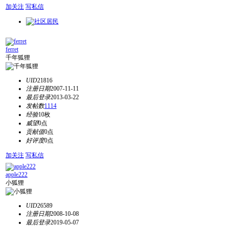
加关注
写私信
ferret
千年狐狸
UID
21816
注册日期
2007-11-11
最后登录
2013-03-22
发帖数
1114
经验
10枚
威望
0点
贡献值
0点
好评度
0点
加关注
写私信
apple222
小狐狸
UID
26589
注册日期
2008-10-08
最后登录
2019-05-07