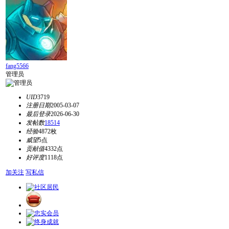
fang5566
管理员
UID
3719
注册日期
2005-03-07
最后登录
2026-06-30
发帖数
18514
经验
4872枚
威望
5点
贡献值
4332点
好评度
1118点
加关注
写私信