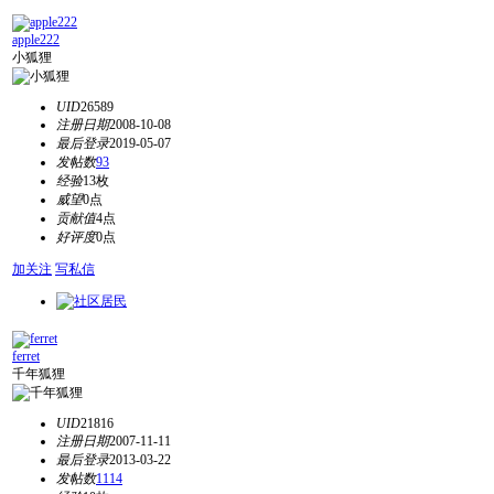
apple222
小狐狸
UID
26589
注册日期
2008-10-08
最后登录
2019-05-07
发帖数
93
经验
13枚
威望
0点
贡献值
4点
好评度
0点
加关注
写私信
ferret
千年狐狸
UID
21816
注册日期
2007-11-11
最后登录
2013-03-22
发帖数
1114