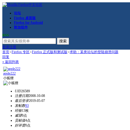
论坛
Firefox 桌面版
Firefox for Android
附加组件
RSS
搜索
登录
注册
首页
>
Firefox 专区
>
Firefox 正式版和测试版
>
求助：某类论坛的登陆崩溃问题
回复
« 返回列表
apple222
小狐狸
UID
26589
注册日期
2008-10-08
最后登录
2019-05-07
发帖数
93
经验
13枚
威望
0点
贡献值
4点
好评度
0点