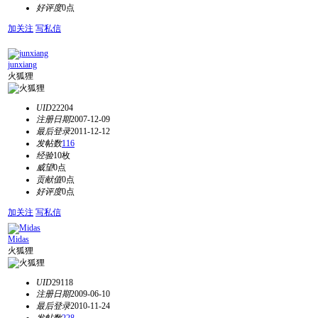
好评度
0点
加关注
写私信
junxiang
火狐狸
UID
22204
注册日期
2007-12-09
最后登录
2011-12-12
发帖数
116
经验
10枚
威望
0点
贡献值
0点
好评度
0点
加关注
写私信
Midas
火狐狸
UID
29118
注册日期
2009-06-10
最后登录
2010-11-24