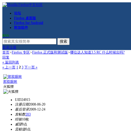
论坛
Firefox 桌面版
Firefox for Android
附加组件
RSS
搜索
登录
注册
首页
>
Firefox 专区
>
Firefox 正式版和测试版
>
哪位达人知道3.5 RC 什么时候出吗?
回复
« 返回列表
« 上一页
1
2
3
下一页 »
那双眼眸
火狐狸
UID
24915
注册日期
2008-06-20
最后登录
2009-12-24
发帖数
203
经验
10枚
威望
0点
贡献值
0点