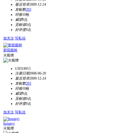
最后登录
2009-12-24
发帖数
203
经验
10枚
威望
0点
贡献值
0点
好评度
0点
加关注
写私信
那双眼眸
火狐狸
UID
24915
注册日期
2008-06-20
最后登录
2009-12-24
发帖数
203
经验
10枚
威望
0点
贡献值
0点
好评度
0点
加关注
写私信
liquanyi
火狐狸