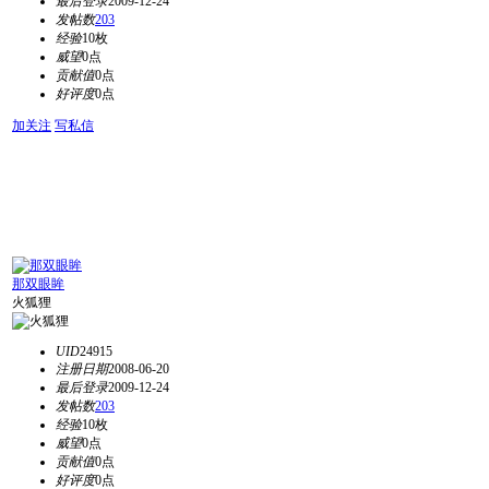
最后登录
2009-12-24
发帖数
203
经验
10枚
威望
0点
贡献值
0点
好评度
0点
加关注
写私信
那双眼眸
火狐狸
UID
24915
注册日期
2008-06-20
最后登录
2009-12-24
发帖数
203
经验
10枚
威望
0点
贡献值
0点
好评度
0点