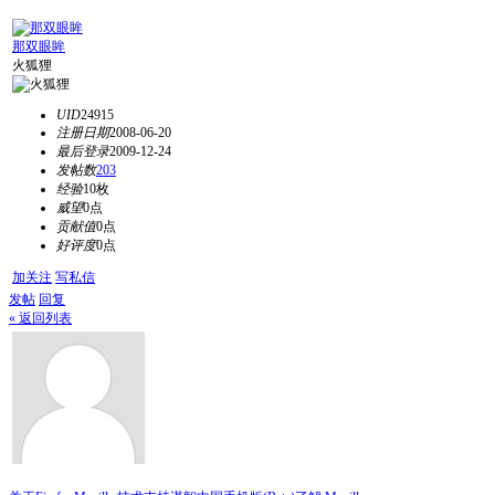
那双眼眸
火狐狸
UID
24915
注册日期
2008-06-20
最后登录
2009-12-24
发帖数
203
经验
10枚
威望
0点
贡献值
0点
好评度
0点
加关注
写私信
发帖
回复
« 返回列表