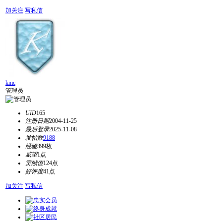
加关注
写私信
kmc
管理员
UID
165
注册日期
2004-11-25
最后登录
2025-11-08
发帖数
9188
经验
399枚
威望
1点
贡献值
124点
好评度
41点
加关注
写私信