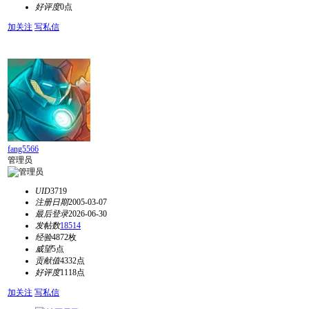
好评度
0点
加关注
写私信
fang5566
管理员
UID
3719
注册日期
2005-03-07
最后登录
2026-06-30
发帖数
18514
经验
4872枚
威望
5点
贡献值
4332点
好评度
1118点
加关注
写私信