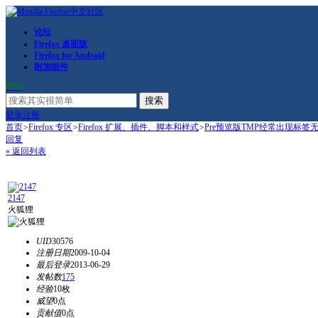
论坛
Firefox 桌面版
Firefox for Android
附加组件
RSS
搜索
登录
注册
首页
>
Firefox 专区
>
Firefox 扩展、插件、脚本和样式
>
Pre预览版TMP经常出现标签
回复
« 返回列表
2147
火狐狸
UID
30576
注册日期
2009-10-04
最后登录
2013-06-29
发帖数
175
经验
10枚
威望
0点
贡献值
0点