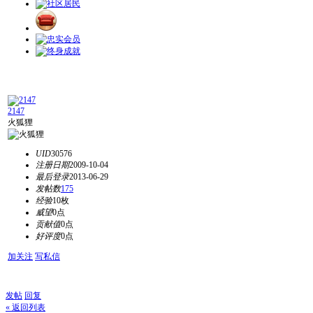
2147
火狐狸
UID
30576
注册日期
2009-10-04
最后登录
2013-06-29
发帖数
175
经验
10枚
威望
0点
贡献值
0点
好评度
0点
加关注
写私信
发帖
回复
« 返回列表