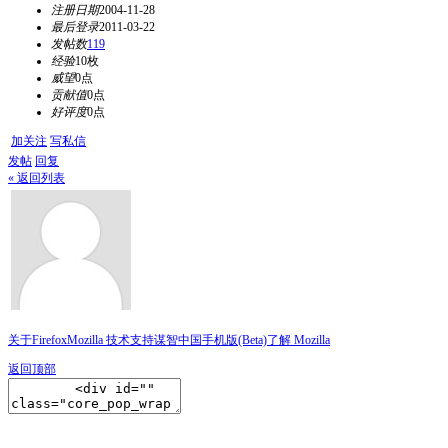
注册日期
2004-11-28
最后登录
2011-03-22
发帖数
119
经验
10枚
威望
0点
贡献值
0点
好评度
0点
加关注
写私信
发帖
回复
« 返回列表
关于Firefox
Mozilla 技术支持
谋智中国
手机版(Beta)
了解 Mozilla
返回顶部