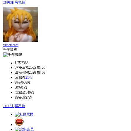
加关注
写私信
viewtheard
千年狐狸
UID
2383
注册日期
2005-01-20
最后登录
2026-08-09
发帖数
2147
经验
668枚
威望
1点
贡献值
540点
好评度
27点
加关注
写私信