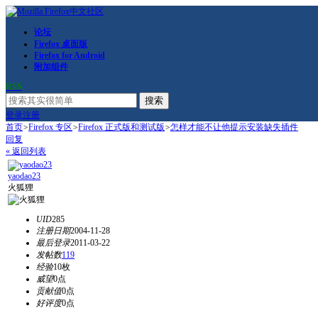
论坛
Firefox 桌面版
Firefox for Android
附加组件
RSS
搜索
登录
注册
首页
>
Firefox 专区
>
Firefox 正式版和测试版
>
怎样才能不让他提示安装缺失插件
回复
« 返回列表
yaodao23
火狐狸
UID
285
注册日期
2004-11-28
最后登录
2011-03-22
发帖数
119
经验
10枚
威望
0点
贡献值
0点
好评度
0点