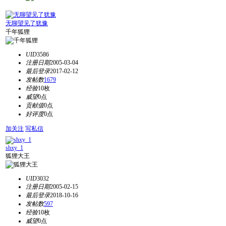
无聊望见了犹豫
千年狐狸
UID
3586
注册日期
2005-03-04
最后登录
2017-02-12
发帖数
1679
经验
10枚
威望
0点
贡献值
0点
好评度
0点
加关注
写私信
shxy_1
狐狸大王
UID
3032
注册日期
2005-02-15
最后登录
2018-10-16
发帖数
597
经验
10枚
威望
0点