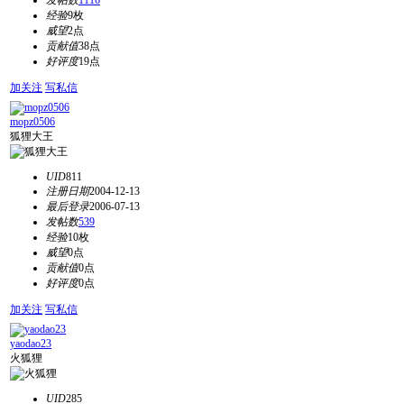
发帖数
1116
经验
9枚
威望
2点
贡献值
38点
好评度
19点
加关注
写私信
mopz0506
狐狸大王
UID
811
注册日期
2004-12-13
最后登录
2006-07-13
发帖数
539
经验
10枚
威望
0点
贡献值
0点
好评度
0点
加关注
写私信
yaodao23
火狐狸
UID
285