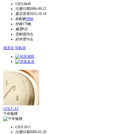
UID
14649
注册日期
2006-09-21
最后登录
2025-10-18
发帖数
2968
经验
179枚
威望
0点
贡献值
28点
好评度
10点
加关注
写私信
GOLF-AT
千年狐狸
UID
11611
注册日期
2006-02-20