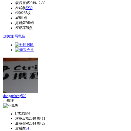
最后登录
2019-12-30
发帖数
3239
经验
265枚
威望
1点
贡献值
260点
好评度
59点
加关注
写私信
dongqisheng520
小狐狸
UID
33666
注册日期
2010-08-11
最后登录
2014-08-29
发帖数
54