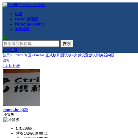
论坛
Firefox 桌面版
Firefox for Android
附加组件
RSS
搜索
登录
注册
首页
>
Firefox 专区
>
Firefox 正式版和测试版
>
火狐设置默认浏览器问题
回复
« 返回列表
dongqisheng520
小狐狸
UID
33666
注册日期
2010-08-11