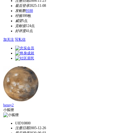
注册日期
2004-11-25
最后登录
2025-11-08
发帖数
9188
经验
399枚
威望
1点
贡献值
124点
好评度
41点
加关注
写私信
benny2
小狐狸
UID
10800
注册日期
2005-12-26