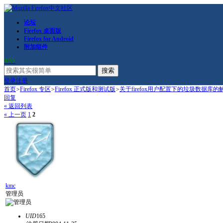
论坛
Firefox 桌面版
Firefox for Android
附加组件
RSS
搜索
登录
注册
首页
>
Firefox 专区
>
Firefox 正式版和测试版
>
关于firefox用户配置下的垃圾数据库
回复
« 返回列表
« 上一页
1
2
kmc
管理员
UID
165