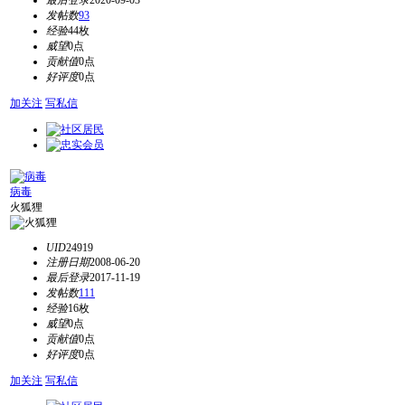
最后登录
2020-09-03
发帖数
93
经验
44枚
威望
0点
贡献值
0点
好评度
0点
加关注
写私信
病毒
火狐狸
UID
24919
注册日期
2008-06-20
最后登录
2017-11-19
发帖数
111
经验
16枚
威望
0点
贡献值
0点
好评度
0点
加关注
写私信