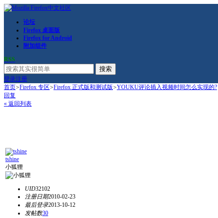
论坛
Firefox 桌面版
Firefox for Android
附加组件
RSS
搜索
登录
注册
首页
>
Firefox 专区
>
Firefox 正式版和测试版
>
YOUKU评论插入视频时间怎么实现的?
回复
« 返回列表
tshine
小狐狸
UID
32102
注册日期
2010-02-23
最后登录
2013-10-12
发帖数
30