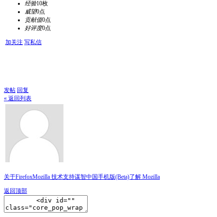
经验
10枚
威望
0点
贡献值
0点
好评度
0点
加关注
写私信
发帖
回复
« 返回列表
关于Firefox
Mozilla 技术支持
谋智中国
手机版(Beta)
了解 Mozilla
返回顶部