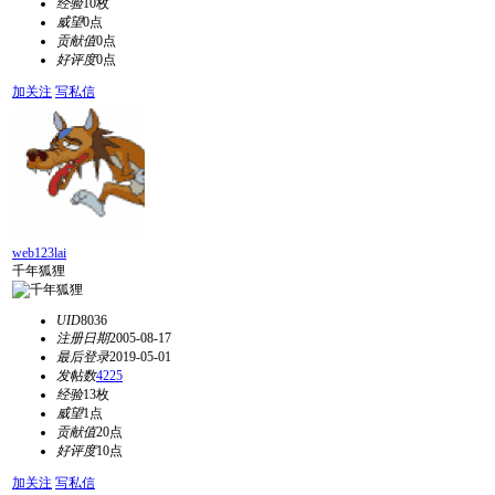
经验
10枚
威望
0点
贡献值
0点
好评度
0点
加关注
写私信
web123lai
千年狐狸
UID
8036
注册日期
2005-08-17
最后登录
2019-05-01
发帖数
4225
经验
13枚
威望
1点
贡献值
20点
好评度
10点
加关注
写私信