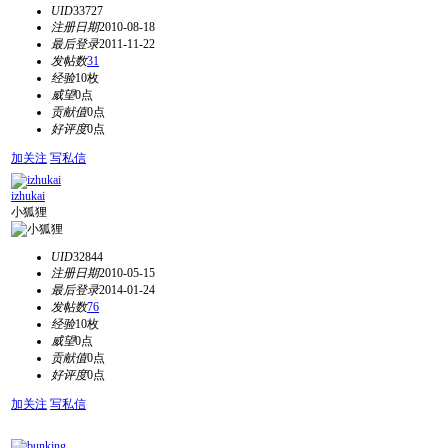
UID
33727
注册日期
2010-08-18
最后登录
2011-11-22
发帖数
31
经验
10枚
威望
0点
贡献值
0点
好评度
0点
加关注
写私信
izhukai
小狐狸
UID
32844
注册日期
2010-05-15
最后登录
2014-01-24
发帖数
76
经验
10枚
威望
0点
贡献值
0点
好评度
0点
加关注
写私信