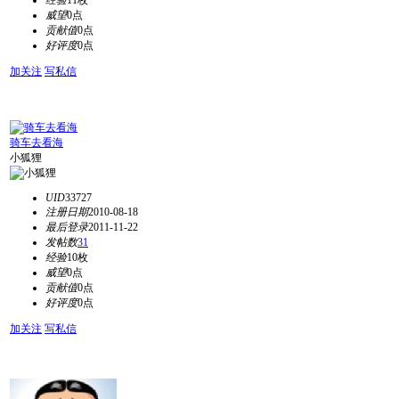
经验
11枚
威望
0点
贡献值
0点
好评度
0点
加关注
写私信
骑车去看海
小狐狸
UID
33727
注册日期
2010-08-18
最后登录
2011-11-22
发帖数
31
经验
10枚
威望
0点
贡献值
0点
好评度
0点
加关注
写私信