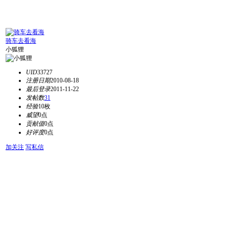
骑车去看海
小狐狸
UID
33727
注册日期
2010-08-18
最后登录
2011-11-22
发帖数
31
经验
10枚
威望
0点
贡献值
0点
好评度
0点
加关注
写私信