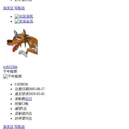
加关注
写私信
web123lai
千年狐狸
UID
8036
注册日期
2005-08-17
最后登录
2019-05-01
发帖数
4225
经验
13枚
威望
1点
贡献值
20点
好评度
10点
加关注
写私信