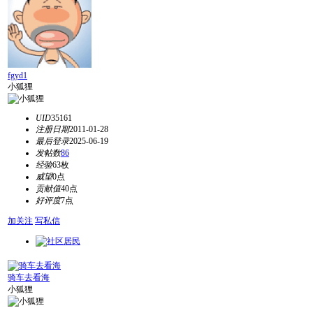
fgyd1
小狐狸
UID
35161
注册日期
2011-01-28
最后登录
2025-06-19
发帖数
86
经验
63枚
威望
0点
贡献值
40点
好评度
7点
加关注
写私信
骑车去看海
小狐狸