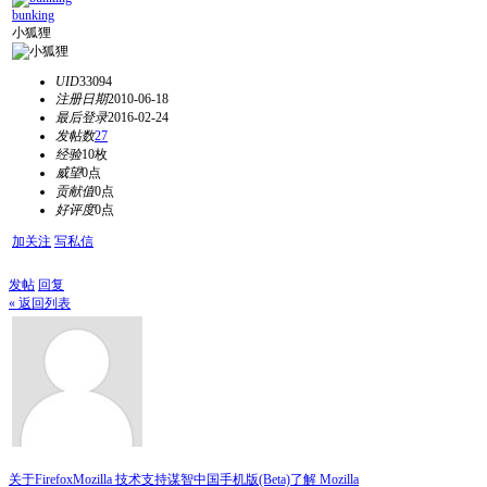
bunking
小狐狸
UID
33094
注册日期
2010-06-18
最后登录
2016-02-24
发帖数
27
经验
10枚
威望
0点
贡献值
0点
好评度
0点
加关注
写私信
发帖
回复
« 返回列表
关于Firefox
Mozilla 技术支持
谋智中国
手机版(Beta)
了解 Mozilla