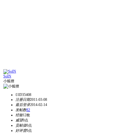
SoIN
小狐狸
UID
35408
注册日期
2011-03-08
最后登录
2014-02-14
发帖数
82
经验
12枚
威望
0点
贡献值
0点
好评度
0点