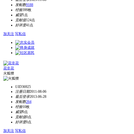
发帖数
9188
经验
399枚
威望
1点
贡献值
124点
好评度
41点
加关注
写私信
花非花
火狐狸
UID
36925
注册日期
2011-08-06
最后登录
2013-06-28
发帖数
264
经验
10枚
威望
0点
贡献值
0点
好评度
0点
加关注
写私信