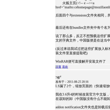
火狐主页(<!-- e --><a
href="mailto:cehomepage@mozillaonli
后面四个与extensions文件夹相
最后还有在bundles文件夹中有个名为Add
说了那么多，反正不想预载这些扩展的话
文的字典文件，中国版便是在这当
(反过来说我试过把这些扩展放入标
装文件里直接提取吧)
WinRAR便可直接解开安装文件了
回复
喜欢
#
7楼
发布于：2011-08-25 20:16
LS漏了2个，缩放页面的（快速缩放0.8
我在3.6升4的时候改装官方中文版，
在该卸的卸（中国版没有什么不能卸的）
addon notification文件夹也是卸