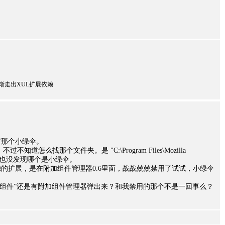
ly都用，逐渐走出XUL扩展依赖
有那个小绿伞。
道怎么找那个文件夹。是 "C:\Program Files\Mozilla
？看了下，也没发现哪个是小绿伞。
的扩展，是在附加组件管理器0.6里面，战战兢兢禁用了试试，小绿伞
加组件”还是有附加组件管理器弹出来？和我禁用的那个不是一回事么？