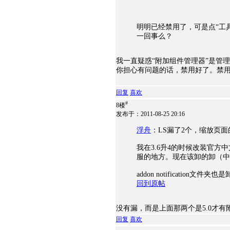
明明已经禁用了，可是点“工
一回事么？
我一直疑惑“附加组件管理器”是管
你担心有问题的话，禁用好了。禁
回复
喜欢
#
8楼
发布于：2011-08-25 20:16
浮舟
：LS漏了2个，缩放页面的（
我在3.6升4的时候改装官方中
服的地方。现在该卸的卸（中国
addon notification文
回到原帖
没有漏，而是上面那两个是5.0才有
回复
喜欢