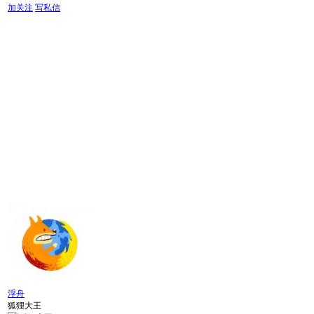
加关注
写私信
浮舟
狐狸大王