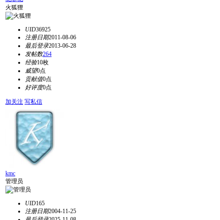
火狐狸
UID
36925
注册日期
2011-08-06
最后登录
2013-06-28
发帖数
264
经验
10枚
威望
0点
贡献值
0点
好评度
0点
加关注
写私信
kmc
管理员
UID
165
注册日期
2004-11-25
最后登录
2025-11-08