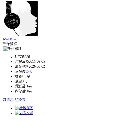
MalcKear
千年狐狸
UID
35386
注册日期
2011-03-05
最后登录
2020-03-02
发帖数
1348
经验
131枚
威望
0点
贡献值
16点
好评度
10点
加关注
写私信