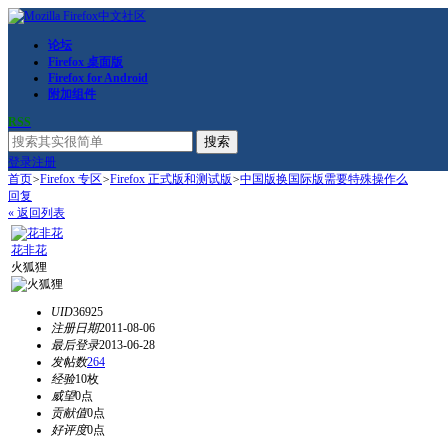
论坛
Firefox 桌面版
Firefox for Android
附加组件
RSS
搜索
登录
注册
首页
>
Firefox 专区
>
Firefox 正式版和测试版
>
中国版换国际版需要特殊操作么
回复
« 返回列表
花非花
火狐狸
UID
36925
注册日期
2011-08-06
最后登录
2013-06-28
发帖数
264
经验
10枚
威望
0点
贡献值
0点
好评度
0点