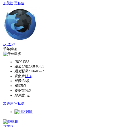
加关注
写私信
xxp2277
千年狐狸
UID
24388
注册日期
2008-05-31
最后登录
2026-06-27
发帖数
1514
经验
134枚
威望
0点
贡献值
46点
好评度
8点
加关注
写私信
花非花