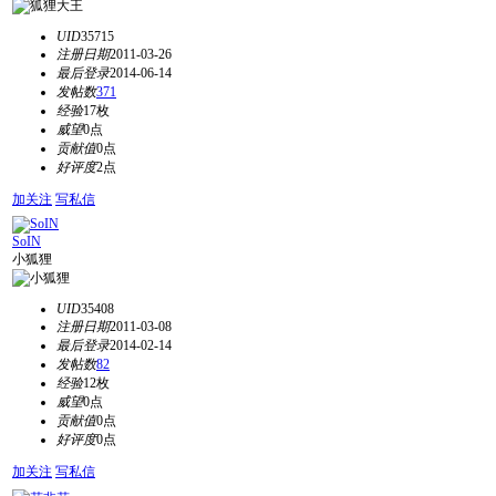
UID
35715
注册日期
2011-03-26
最后登录
2014-06-14
发帖数
371
经验
17枚
威望
0点
贡献值
0点
好评度
2点
加关注
写私信
SoIN
小狐狸
UID
35408
注册日期
2011-03-08
最后登录
2014-02-14
发帖数
82
经验
12枚
威望
0点
贡献值
0点
好评度
0点
加关注
写私信