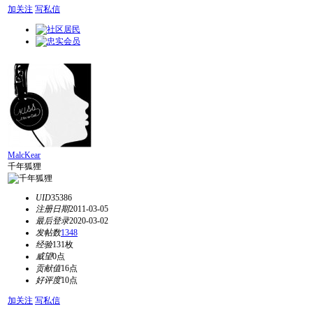
加关注
写私信
MalcKear
千年狐狸
UID
35386
注册日期
2011-03-05
最后登录
2020-03-02
发帖数
1348
经验
131枚
威望
0点
贡献值
16点
好评度
10点
加关注
写私信