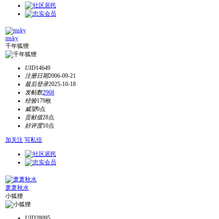
msky
千年狐狸
UID
14649
注册日期
2006-09-21
最后登录
2025-10-18
发帖数
2968
经验
179枚
威望
0点
贡献值
28点
好评度
10点
加关注
写私信
萧萧秋水
小狐狸
UID
28095