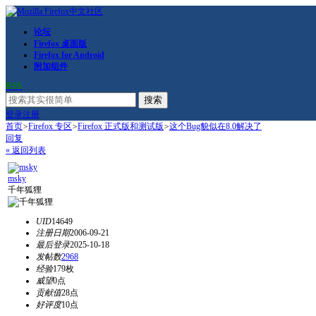
论坛
Firefox 桌面版
Firefox for Android
附加组件
RSS
搜索
登录
注册
首页
>
Firefox 专区
>
Firefox 正式版和测试版
>
这个Bug貌似在8.0解决了
回复
« 返回列表
msky
千年狐狸
UID
14649
注册日期
2006-09-21
最后登录
2025-10-18
发帖数
2968
经验
179枚
威望
0点
贡献值
28点
好评度
10点