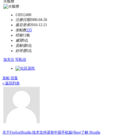
火狐狸
UID
12490
注册日期
2006-04-26
最后登录
2016-12-21
发帖数
235
经验
12枚
威望
0点
贡献值
0点
好评度
0点
加关注
写私信
发帖
回复
« 返回列表
关于Firefox
Mozilla 技术支持
谋智中国
手机版(Beta)
了解 Mozilla