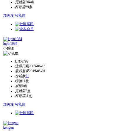
贡献值
364点
好评度
69点
加关注
写私信
lupin1984
小狐狸
UID
6799
注册日期
2005-06-15
最后登录
2019-05-01
发帖数
71
经验
11枚
威望
0点
贡献值
2点
好评度
-1点
加关注
写私信
kongou