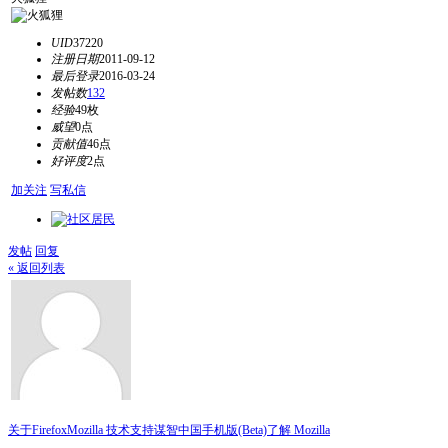
UID
37220
注册日期
2011-09-12
最后登录
2016-03-24
发帖数
132
经验
49枚
威望
0点
贡献值
46点
好评度
2点
加关注
写私信
发帖
回复
« 返回列表
关于Firefox
Mozilla 技术支持
谋智中国
手机版(Beta)
了解 Mozilla