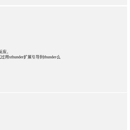
任何反应。
xthunder扩展引导到thunder么