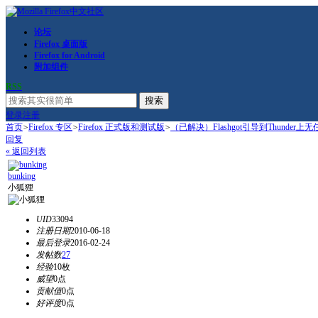
论坛
Firefox 桌面版
Firefox for Android
附加组件
RSS
搜索
登录
注册
首页
>
Firefox 专区
>
Firefox 正式版和测试版
>
（已解决）Flashgot引导到Thunder
回复
« 返回列表
bunking
小狐狸
UID
33094
注册日期
2010-06-18
最后登录
2016-02-24
发帖数
27
经验
10枚
威望
0点
贡献值
0点
好评度
0点