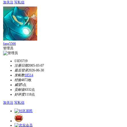
加关注
写私信
fang5566
管理员
UID
3719
注册日期
2005-03-07
最后登录
2026-06-30
发帖数
18514
经验
4872枚
威望
5点
贡献值
4332点
好评度
1118点
加关注
写私信