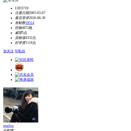
UID
3719
注册日期
2005-03-07
最后登录
2026-06-30
发帖数
18514
经验
4872枚
威望
5点
贡献值
4332点
好评度
1118点
加关注
写私信
gearfox
火狐狸