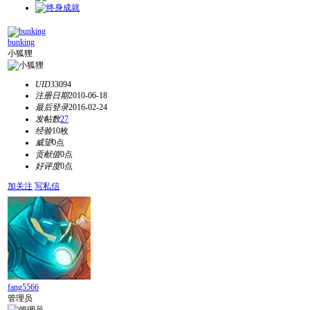
bunking
小狐狸
UID
33094
注册日期
2010-06-18
最后登录
2016-02-24
发帖数
27
经验
10枚
威望
0点
贡献值
0点
好评度
0点
加关注
写私信
fang5566
管理员