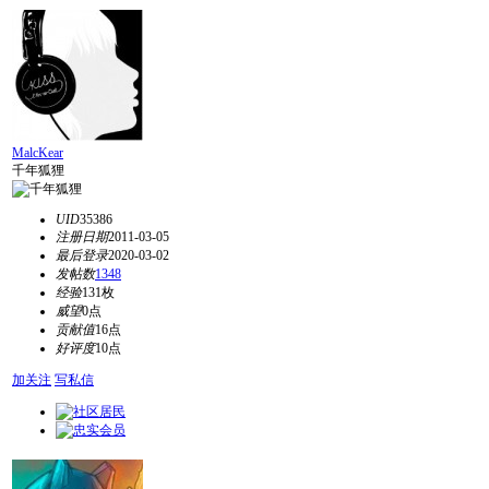
MalcKear
千年狐狸
UID
35386
注册日期
2011-03-05
最后登录
2020-03-02
发帖数
1348
经验
131枚
威望
0点
贡献值
16点
好评度
10点
加关注
写私信