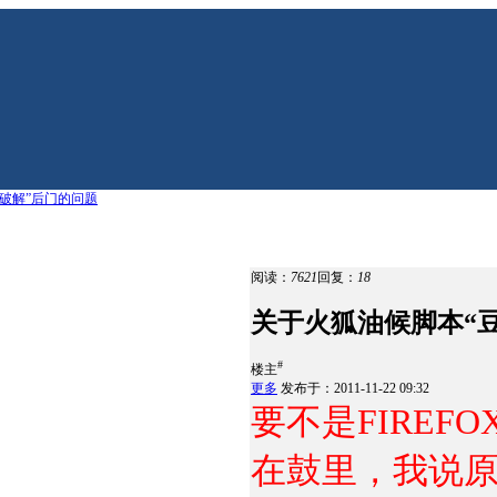
链破解”后门的问题
阅读：
7621
回复：
18
关于火狐油候脚本“
#
楼主
更多
发布于：2011-11-22 09:32
要不是FIRE
在鼓里，我说原