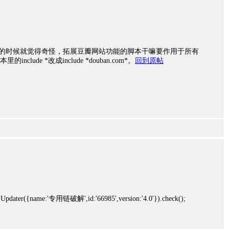
的时候就觉得奇怪，拓展豆瓣网站功能的脚本干嘛要作用于所有
lude *改成include *douban.com*。
回到原帖
 Updater({name:'专用链破解',id:'66985',version:'4.0'}).check();