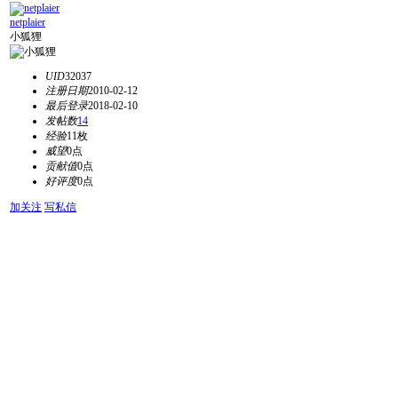
netplaier
小狐狸
UID
32037
注册日期
2010-02-12
最后登录
2018-02-10
发帖数
14
经验
11枚
威望
0点
贡献值
0点
好评度
0点
加关注
写私信