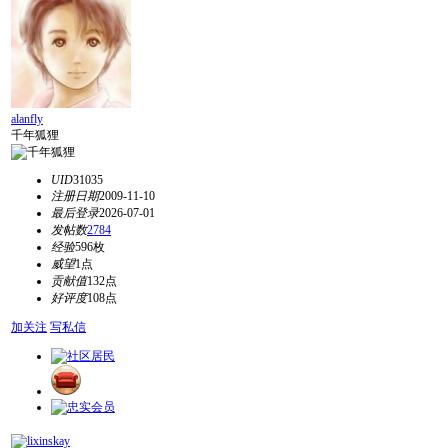
alanfly
千年狐狸
UID
31035
注册日期
2009-11-10
最后登录
2026-07-01
发帖数
2784
经验
596枚
威望
1点
贡献值
132点
好评度
108点
加关注
写私信