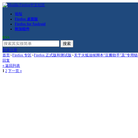
论坛
Firefox 桌面版
Firefox for Android
附加组件
RSS
搜索
登录
注册
首页
>
Firefox 专区
>
Firefox 正式版和测试版
>
关于火狐油候脚本“豆瓣助手”及“专用
回复
« 返回列表
1
2
下一页 »