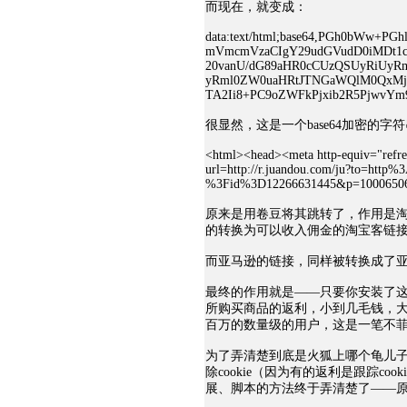
而现在，就变成：
data:text/html;base64,PGh0bWw+P
mVmcmVzaCIgY29udGVudD0iMDt1c
20vanU/dG89aHR0cCUzQSUyRiUy
yRml0ZW0uaHRtJTNGaWQlM0QxM
TA2Ii8+PC9oZWFkPjxib2R5PjwvY
很显然，这是一个base64加密的
<html><head><meta http-equiv="refre
url=http://r.juandou.com/ju?to=htt
%3Fid%3D12266631445&p=10006506"
原来是用卷豆将其跳转了，作用是淘金
的转换为可以收入佣金的淘宝客链
而亚马逊的链接，同样被转换成了
最终的作用就是——只要你安装了
所购买商品的返利，小到几毛钱，
百万的数量级的用户，这是一笔不
为了弄清楚到底是火狐上哪个龟儿
除cookie（因为有的返利是跟踪co
展、脚本的方法终于弄清楚了——原