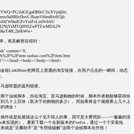
GhlYWQ+PG1ldGEgaHR0cC1lcXVpdj0ic
mw9aHR0cDovL3IuanVhbmRvdS5jb
Rml0ZW0udGFvYmFvLmNvbSU
jI2NjYzMTQ0NSZwPTEwMDA2N
m9keT48L2h0bWw+
字符串，将其解密后得到：
sh" content="0;
p%3A%2F%2Fitem.taobao.com%2Fitem.htm
/></head><body></body></html>
链LinkMiner把网页上普通的淘宝链接，在用户点击的一瞬间，动态
接。
亚马逊联盟的返利链接。
这两个油候脚本，你在淘宝、亚马逊购物的时候，脚本作者都能够获得你
大到几十上百块（取决于你购物的多少）。而如果将这个规模乘上几十上
菲的佣金！
子插件或是拓展搞这么个见不得人的事，我可是大费周折——一遍遍的清
okie来实现的）。重新下载一个全新版本的Firefox，通过一个个安装拓
来就是“豆瓣助手”及“专用链破解”这两个油候脚本在作怪！