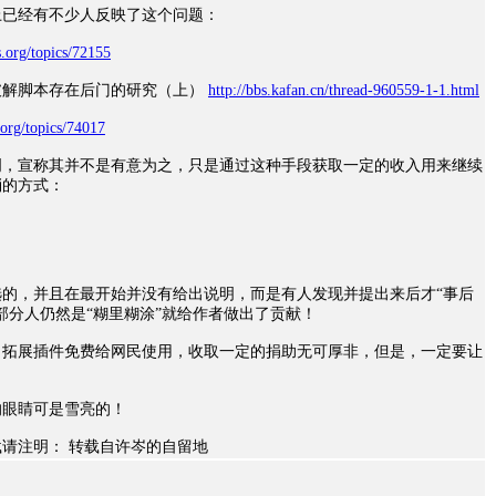
上已经有不少人反映了这个问题：
ts.org/topics/72155
破解脚本存在后门的研究（上）
http://bbs.kafan.cn/thread-960559-1-1.html
s.org/topics/74017
明，宣称其并不是有意为之，只是通过这种手段获取一定的收入用来继续
消的方式：
的，并且在最开始并没有给出说明，而是有人发现并提出来后才“事后
部分人仍然是“糊里糊涂”就给作者做出了贡献！
了拓展插件免费给网民使用，收取一定的捐助无可厚非，但是，一定要让
的眼睛可是雪亮的！
请注明： 转载自许岑的自留地