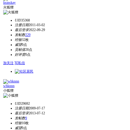
lixinskay
火狐狸
UID
35368
注册日期
2011-03-02
最后登录
2022-09-29
发帖数
229
经验
32枚
威望
0点
贡献值
28点
好评度
0点
加关注
写私信
whknnn
小狐狸
UID
29692
注册日期
2009-07-17
最后登录
2013-07-12
发帖数
9
经验
10枚
威望
0点