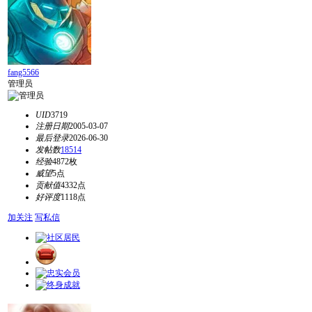
fang5566
管理员
UID
3719
注册日期
2005-03-07
最后登录
2026-06-30
发帖数
18514
经验
4872枚
威望
5点
贡献值
4332点
好评度
1118点
加关注
写私信