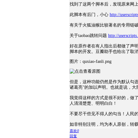
找到了这两个脚本后，发现原来网
此脚本有后门，小心
http://userscrip
有关于火狐油猴比较著名的专用链
关于taobao跳转问题
http://userscript
好在原作者在有人指出后都做了声
脚本的开发。豆瓣助手也给出了取
图片：quxiao-fanli.png
但是，这种功能仍然是作为默认勾选
诸葛亮”的加以声明。也就是说，大
我觉得这样的方式是很不好的，做
人清清楚楚、明明白白！
不要尽干些见不得人的勾当！人民
如非特别注明，均为本人原创，转载
喜欢
0
回复