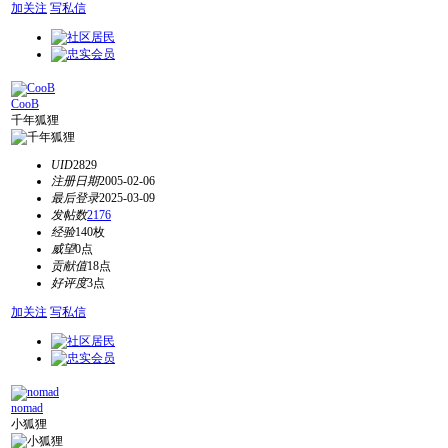
加关注
写私信
CooB
千年狐狸
UID
2829
注册日期
2005-02-06
最后登录
2025-03-09
发帖数
2176
经验
140枚
威望
0点
贡献值
18点
好评度
3点
加关注
写私信
nomad
小狐狸