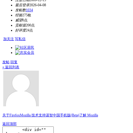
注册日期
2009-12-13
最后登录
2026-04-08
发帖数
1034
经验
275枚
威望
0点
贡献值
200点
好评度
24点
加关注
写私信
发帖
回复
« 返回列表
关于Firefox
Mozilla 技术支持
谋智中国
手机版(Beta)
了解 Mozilla
返回顶部