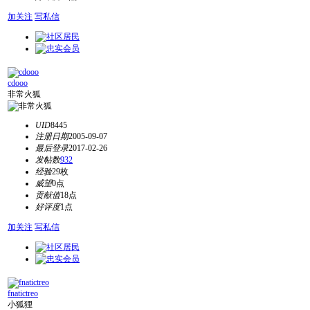
加关注
写私信
cdooo
非常火狐
UID
8445
注册日期
2005-09-07
最后登录
2017-02-26
发帖数
932
经验
29枚
威望
0点
贡献值
18点
好评度
1点
加关注
写私信
fnatictreo
小狐狸