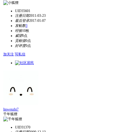
UID
35601
注册日期
2011-03-23
最后登录
2017-01-07
发帖数
3
经验
10枚
威望
0点
贡献值
0点
好评度
0点
加关注
写私信
linwenzhi7
千年狐狸
UID
31370