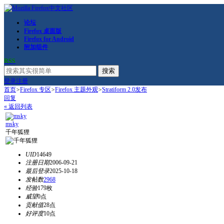
论坛
Firefox 桌面版
Firefox for Android
附加组件
RSS
搜索
登录
注册
首页
>
Firefox 专区
>
Firefox 主题外观
>
Stratiform 2.0发布
回复
« 返回列表
msky
千年狐狸
UID
14649
注册日期
2006-09-21
最后登录
2025-10-18
发帖数
2968
经验
179枚
威望
0点
贡献值
28点
好评度
10点