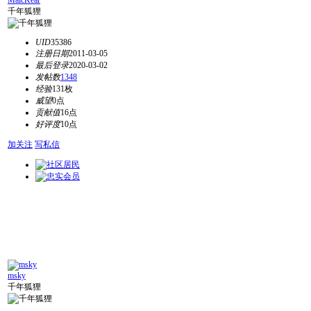
MalcKear
千年狐狸
UID
35386
注册日期
2011-03-05
最后登录
2020-03-02
发帖数
1348
经验
131枚
威望
0点
贡献值
16点
好评度
10点
加关注
写私信
msky
千年狐狸