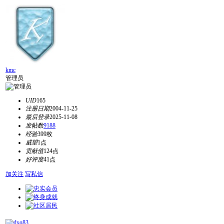
kmc
管理员
UID
165
注册日期
2004-11-25
最后登录
2025-11-08
发帖数
9188
经验
399枚
威望
1点
贡献值
124点
好评度
41点
加关注
写私信