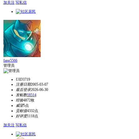
加关注
写私信
fang5566
管理员
UID
3719
注册日期
2005-03-07
最后登录
2026-06-30
发帖数
18514
经验
4872枚
威望
5点
贡献值
4332点
好评度
1118点
加关注
写私信