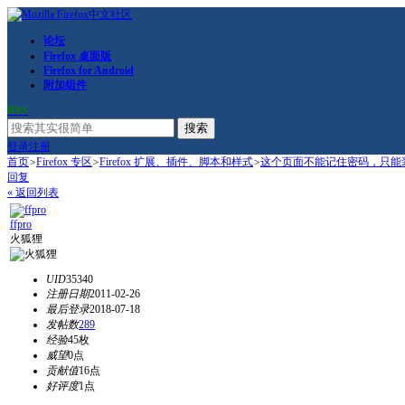
论坛
Firefox 桌面版
Firefox for Android
附加组件
RSS
搜索
登录
注册
首页
>
Firefox 专区
>
Firefox 扩展、插件、脚本和样式
>
这个页面不能记住密码，只能
回复
« 返回列表
ffpro
火狐狸
UID
35340
注册日期
2011-02-26
最后登录
2018-07-18
发帖数
289
经验
45枚
威望
0点
贡献值
16点
好评度
1点