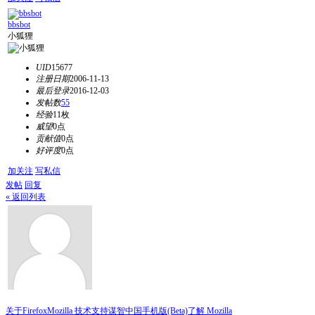
bbsbot
小狐狸
UID
15677
注册日期
2006-11-13
最后登录
2016-12-03
发帖数
55
经验
11枚
威望
0点
贡献值
0点
好评度
0点
加关注
写私信
发帖
回复
« 返回列表
关于Firefox
Mozilla 技术支持
谋智中国
手机版(Beta)
了解 Mozilla