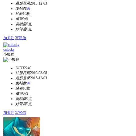
最后登录
2015-12-03
发帖数
96
经验
10枚
威望
0点
贡献值
0点
好评度
0点
加关注
写私信
cnlucky
小狐狸
UID
32240
注册日期
2010-03-08
最后登录
2015-12-03
发帖数
96
经验
10枚
威望
0点
贡献值
0点
好评度
0点
加关注
写私信