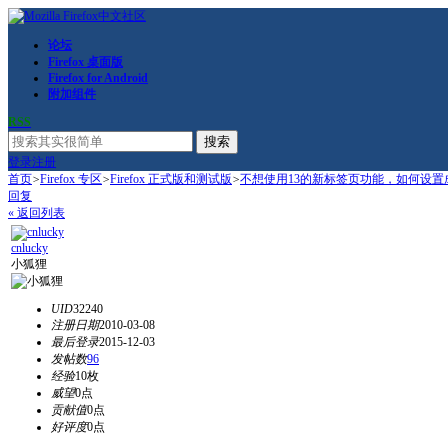
论坛
Firefox 桌面版
Firefox for Android
附加组件
RSS
搜索
登录
注册
首页
>
Firefox 专区
>
Firefox 正式版和测试版
>
不想使用13的新标签页功能，如何设置成
回复
« 返回列表
cnlucky
小狐狸
UID
32240
注册日期
2010-03-08
最后登录
2015-12-03
发帖数
96
经验
10枚
威望
0点
贡献值
0点
好评度
0点