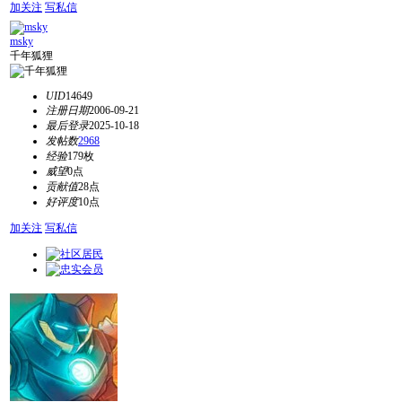
加关注
写私信
msky
千年狐狸
UID
14649
注册日期
2006-09-21
最后登录
2025-10-18
发帖数
2968
经验
179枚
威望
0点
贡献值
28点
好评度
10点
加关注
写私信