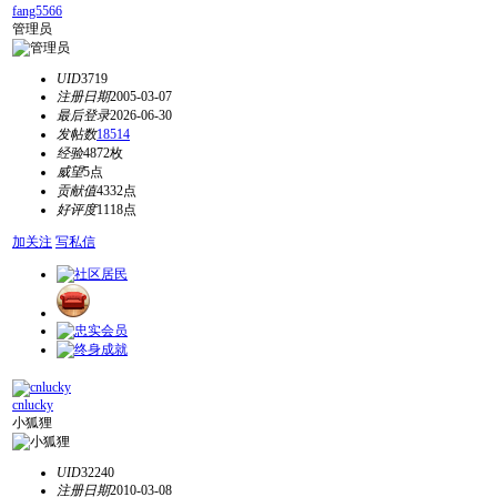
fang5566
管理员
UID
3719
注册日期
2005-03-07
最后登录
2026-06-30
发帖数
18514
经验
4872枚
威望
5点
贡献值
4332点
好评度
1118点
加关注
写私信
cnlucky
小狐狸
UID
32240
注册日期
2010-03-08