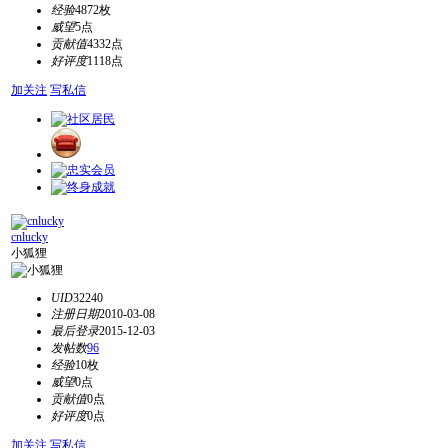
经验
4872枚
威望
5点
贡献值
4332点
好评度
1118点
加关注
写私信
cnlucky
小狐狸
UID
32240
注册日期
2010-03-08
最后登录
2015-12-03
发帖数
96
经验
10枚
威望
0点
贡献值
0点
好评度
0点
加关注
写私信