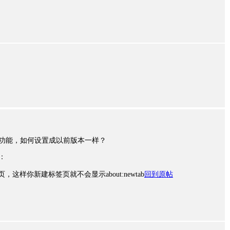
签页功能，如何设置成以前版本一样？
：
白页，这样你新建标签页就不会显示about:newtab
回到原帖