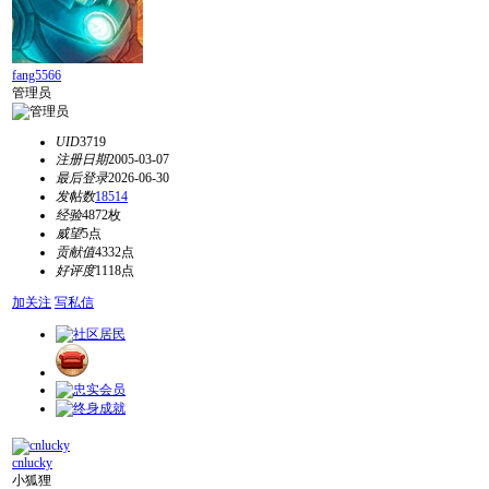
fang5566
管理员
UID
3719
注册日期
2005-03-07
最后登录
2026-06-30
发帖数
18514
经验
4872枚
威望
5点
贡献值
4332点
好评度
1118点
加关注
写私信
cnlucky
小狐狸