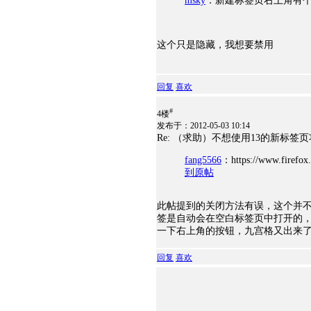
msky
：新建标签页右上角有个X，X掉即可
这个只是隐藏，我想要禁用
回复
喜欢
#
4楼
发布于：2012-05-03 10:14
Re: （求助）不想使用13的新标
fang5566
：https://www.firefox
到原帖
此帖提到的关闭方法有误，这个并不
签是自动会在空白标签页中打开的
一下右上角的按钮，九宫格又出来
回复
喜欢