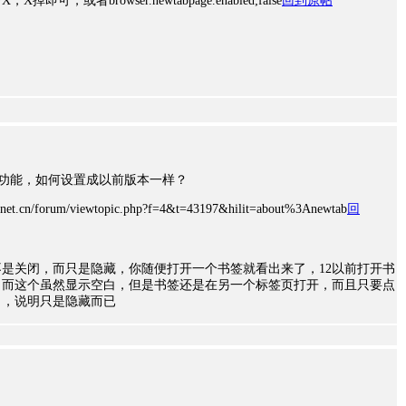
，或者browser.newtabpage.enabled;false
回到原帖
签页功能，如何设置成以前版本一样？
.net.cn/forum/viewtopic.php?f=4&t=43197&hilit=about%3Anewtab
回
是关闭，而只是隐藏，你随便打开一个书签就看出来了，12以前打开书
，而这个虽然显示空白，但是书签还是在另一个标签页打开，而且只要点
了，说明只是隐藏而已