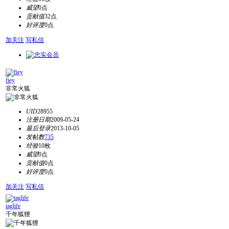
威望
0点
贡献值
32点
好评度
0点
加关注
写私信
fiey
非常火狐
UID
28955
注册日期
2009-05-24
最后登录
2013-10-05
发帖数
735
经验
10枚
威望
0点
贡献值
0点
好评度
0点
加关注
写私信
taglife
千年狐狸