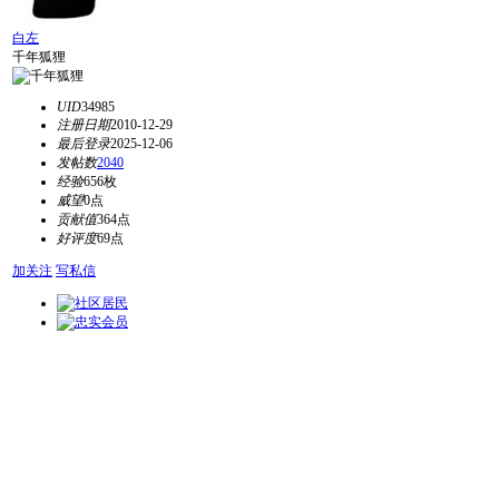
白左
千年狐狸
UID
34985
注册日期
2010-12-29
最后登录
2025-12-06
发帖数
2040
经验
656枚
威望
0点
贡献值
364点
好评度
69点
加关注
写私信