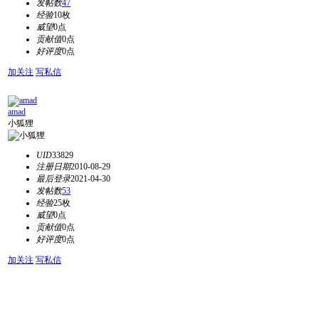
发帖数
47
经验
10枚
威望
0点
贡献值
0点
好评度
0点
加关注
写私信
amad
小狐狸
UID
33829
注册日期
2010-08-29
最后登录
2021-04-30
发帖数
53
经验
25枚
威望
0点
贡献值
0点
好评度
0点
加关注
写私信