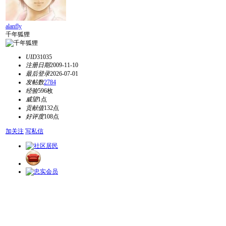
alanfly
千年狐狸
UID
31035
注册日期
2009-11-10
最后登录
2026-07-01
发帖数
2784
经验
596枚
威望
1点
贡献值
132点
好评度
108点
加关注
写私信