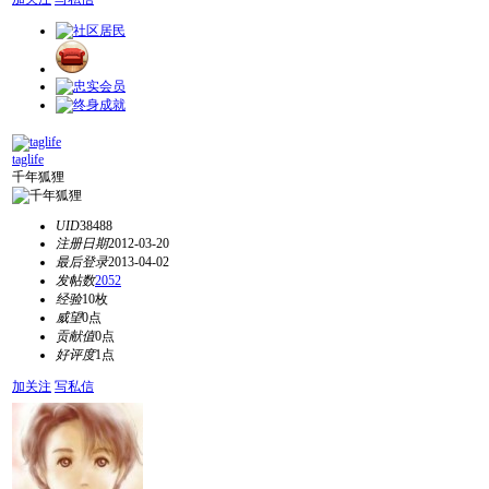
taglife
千年狐狸
UID
38488
注册日期
2012-03-20
最后登录
2013-04-02
发帖数
2052
经验
10枚
威望
0点
贡献值
0点
好评度
1点
加关注
写私信