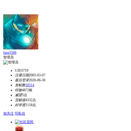
fang5566
管理员
UID
3719
注册日期
2005-03-07
最后登录
2026-06-30
发帖数
18514
经验
4872枚
威望
5点
贡献值
4332点
好评度
1118点
加关注
写私信