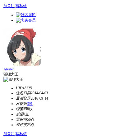
加关注
写私信
Atester
狐狸大王
UID
45325
注册日期
2014-04-03
最后登录
2016-09-14
发帖数
391
经验
358枚
威望
0点
贡献值
56点
好评度
23点
加关注
写私信