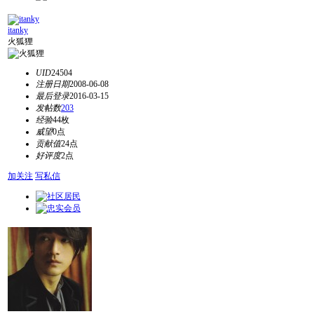
itanky
火狐狸
UID
24504
注册日期
2008-06-08
最后登录
2016-03-15
发帖数
203
经验
44枚
威望
0点
贡献值
24点
好评度
2点
加关注
写私信