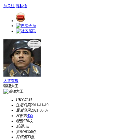
加关注
写私信
大道有狐
狐狸大王
UID
37815
注册日期
2011-11-19
最后登录
2021-05-07
发帖数
455
经验
270枚
威望
0点
贡献值
156点
好评度
33点