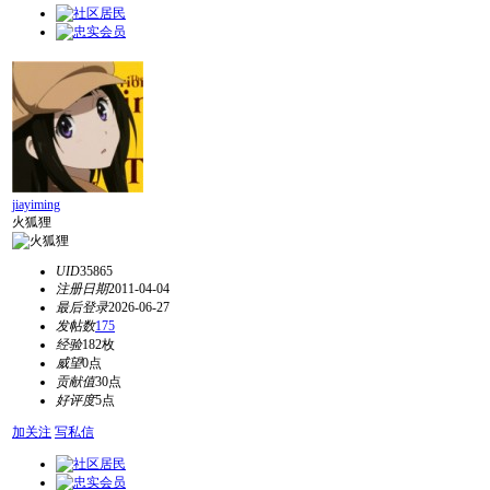
jiayiming
火狐狸
UID
35865
注册日期
2011-04-04
最后登录
2026-06-27
发帖数
175
经验
182枚
威望
0点
贡献值
30点
好评度
5点
加关注
写私信