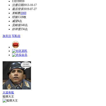
UID
39959
注册日期
2013-10-17
最后登录
2019-07-27
发帖数
2069
经验
1328枚
威望
4点
贡献值
340点
好评度
256点
加关注
写私信
大道有狐
狐狸大王