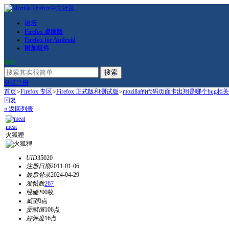
论坛
Firefox 桌面版
Firefox for Android
附加组件
RSS
搜索
登录
注册
首页
>
Firefox 专区
>
Firefox 正式版和测试版
>
mozilla的代码页面卡出翔是哪个bug相
回复
« 返回列表
meat
火狐狸
UID
35020
注册日期
2011-01-06
最后登录
2024-04-29
发帖数
267
经验
200枚
威望
0点
贡献值
106点
好评度
16点