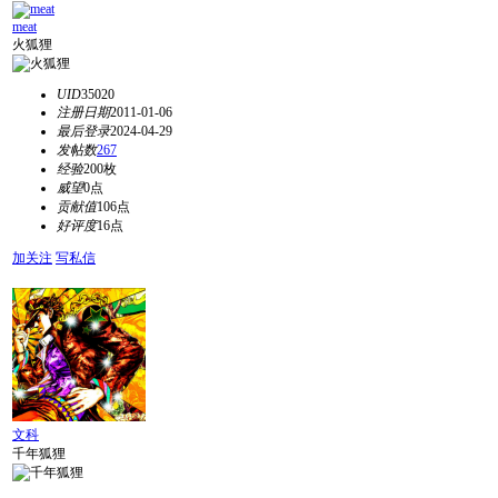
meat
火狐狸
UID
35020
注册日期
2011-01-06
最后登录
2024-04-29
发帖数
267
经验
200枚
威望
0点
贡献值
106点
好评度
16点
加关注
写私信
文科
千年狐狸