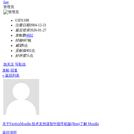
fiag
管理员
UID
1188
注册日期
2004-12-21
最后登录
2026-01-27
发帖数
4682
经验
687枚
威望
0点
贡献值
402点
好评度
51点
加关注
写私信
发帖
回复
« 返回列表
关于Firefox
Mozilla 技术支持
谋智中国
手机版(Beta)
了解 Mozilla
返回顶部