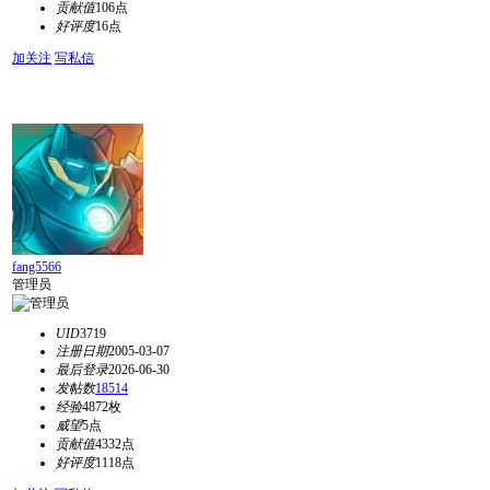
贡献值
106点
好评度
16点
加关注
写私信
fang5566
管理员
UID
3719
注册日期
2005-03-07
最后登录
2026-06-30
发帖数
18514
经验
4872枚
威望
5点
贡献值
4332点
好评度
1118点