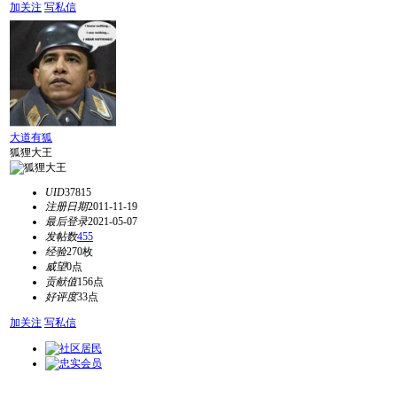
加关注
写私信
大道有狐
狐狸大王
UID
37815
注册日期
2011-11-19
最后登录
2021-05-07
发帖数
455
经验
270枚
威望
0点
贡献值
156点
好评度
33点
加关注
写私信