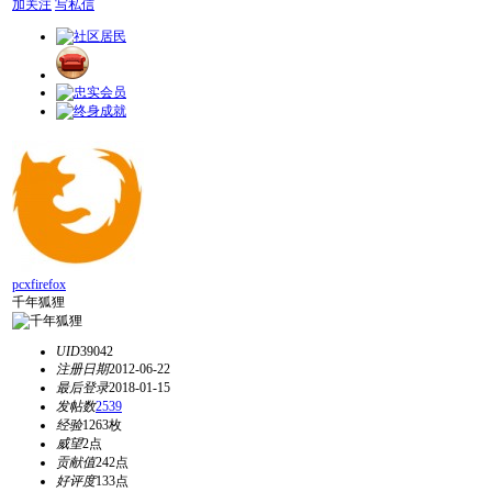
加关注
写私信
pcxfirefox
千年狐狸
UID
39042
注册日期
2012-06-22
最后登录
2018-01-15
发帖数
2539
经验
1263枚
威望
2点
贡献值
242点
好评度
133点