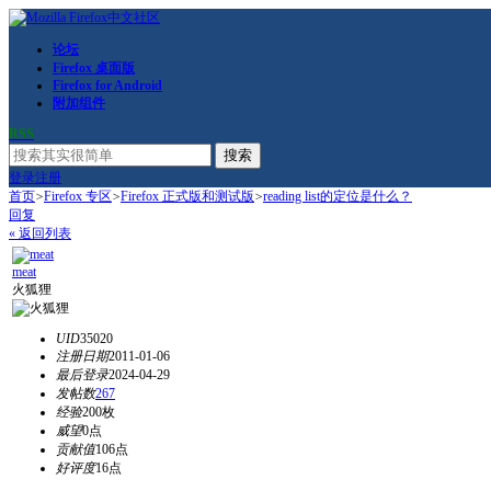
论坛
Firefox 桌面版
Firefox for Android
附加组件
RSS
搜索
登录
注册
首页
>
Firefox 专区
>
Firefox 正式版和测试版
>
reading list的定位是什么？
回复
« 返回列表
meat
火狐狸
UID
35020
注册日期
2011-01-06
最后登录
2024-04-29
发帖数
267
经验
200枚
威望
0点
贡献值
106点
好评度
16点