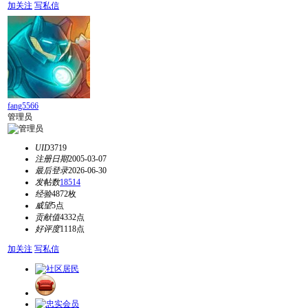
加关注
写私信
fang5566
管理员
UID
3719
注册日期
2005-03-07
最后登录
2026-06-30
发帖数
18514
经验
4872枚
威望
5点
贡献值
4332点
好评度
1118点
加关注
写私信