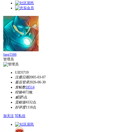
fang5566
管理员
UID
3719
注册日期
2005-03-07
最后登录
2026-06-30
发帖数
18514
经验
4872枚
威望
5点
贡献值
4332点
好评度
1118点
加关注
写私信