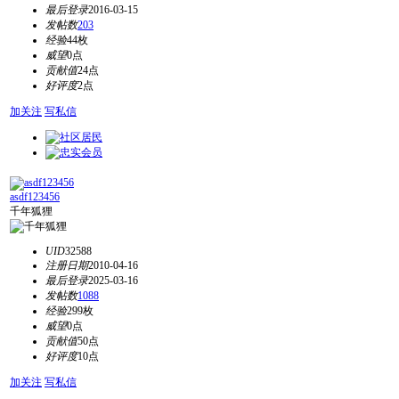
最后登录
2016-03-15
发帖数
203
经验
44枚
威望
0点
贡献值
24点
好评度
2点
加关注
写私信
asdf123456
千年狐狸
UID
32588
注册日期
2010-04-16
最后登录
2025-03-16
发帖数
1088
经验
299枚
威望
0点
贡献值
50点
好评度
10点
加关注
写私信