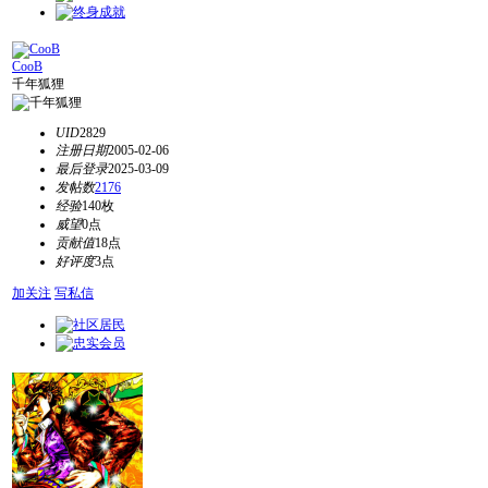
CooB
千年狐狸
UID
2829
注册日期
2005-02-06
最后登录
2025-03-09
发帖数
2176
经验
140枚
威望
0点
贡献值
18点
好评度
3点
加关注
写私信