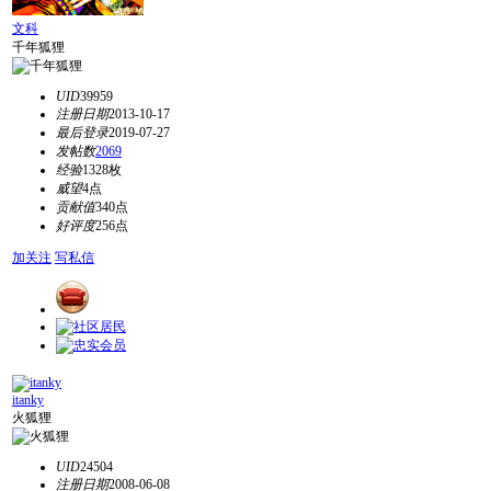
文科
千年狐狸
UID
39959
注册日期
2013-10-17
最后登录
2019-07-27
发帖数
2069
经验
1328枚
威望
4点
贡献值
340点
好评度
256点
加关注
写私信
itanky
火狐狸
UID
24504
注册日期
2008-06-08